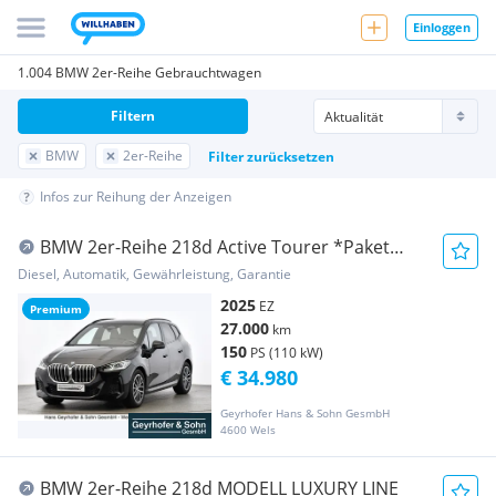
Einloggen
1.004 BMW 2er-Reihe Gebrauchtwagen
Filtern
BMW
2er-Reihe
Filter zurücksetzen
Infos zur Reihung der Anzeigen
BMW 2er-Reihe 218d Active Tourer *Paket
Care/360°/M-Paket/Navi*
Diesel, Automatik, Gewährleistung, Garantie
2025
EZ
Premium
27.000
km
150
PS (110 kW)
€ 34.980
Geyrhofer Hans & Sohn GesmbH
4600 Wels
BMW 2er-Reihe 218d MODELL LUXURY LINE