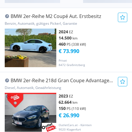
BMW 2er-Reihe M2 Coupé Aut. Erstbesitz
Benzin, Automatik, gültiges Pickerl, Garantie
2024
EZ
14.500
km
460
PS (338 kW)
€ 73.990
Privat
8472 Graßnitzberg
BMW 2er-Reihe 218d Gran Coupe Advantage
AUT+KlimaA
Diesel, Automatik, Gewährleistung
2023
EZ
62.664
km
150
PS (110 kW)
€ 26.990
OutletCars.at - Kärnten
9020 Klagenfurt