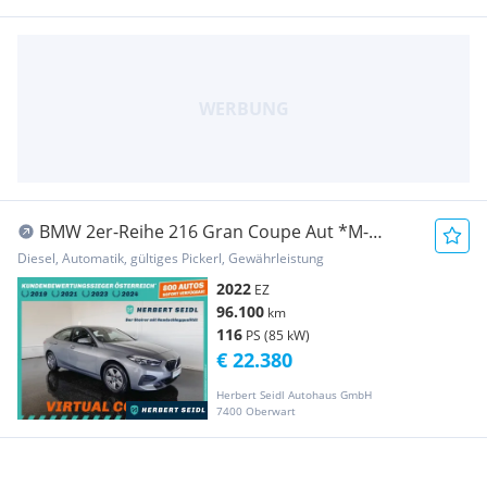
BMW 2er-Reihe 216 Gran Coupe Aut *M-
SPORT INNEN / LED ADAPTIV...
Diesel, Automatik, gültiges Pickerl, Gewährleistung
2022
EZ
96.100
km
116
PS (85 kW)
€ 22.380
Herbert Seidl Autohaus GmbH
7400 Oberwart