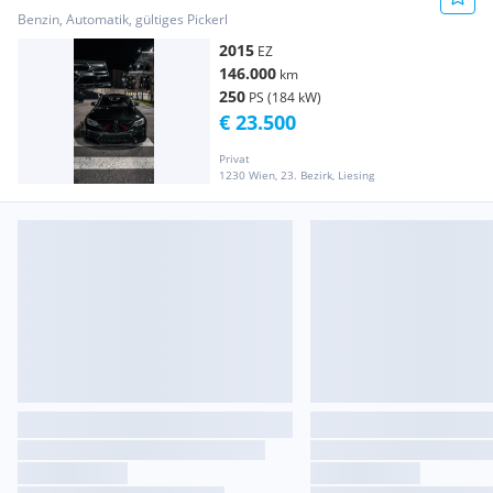
Benzin, Automatik, gültiges Pickerl
2015
EZ
146.000
km
250
PS (184 kW)
€ 23.500
Privat
1230 Wien, 23. Bezirk, Liesing