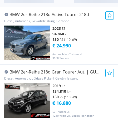
BMW 2er-Reihe 218d Active Tourer 218d
Diesel, Automatik, Gewährleistung, Garantie
2023
EZ
94.860
km
150
PS (110 kW)
€ 24.990
Automobile - Traisental
3160 Traisen
BMW 2er-Reihe 218d Gran Tourer Aut. | GUTE
AUSSTATTUNG |
Diesel, Automatik, gültiges Pickerl, Gewährleistung
2019
EZ
134.810
km
150
PS (110 kW)
€ 16.880
LCT Autohaus
1210 Wien, 21. Bezirk, Floridsdorf