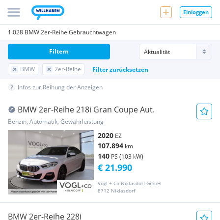
Einloggen
1.028 BMW 2er-Reihe Gebrauchtwagen
Filtern
BMW
2er-Reihe
Filter zurücksetzen
Infos zur Reihung der Anzeigen
BMW 2er-Reihe 218i Gran Coupe Aut.
Benzin, Automatik, Gewährleistung
2020
EZ
107.894
km
140
PS (103 kW)
€ 21.990
Vogl + Co Niklasdorf GmbH
8712 Niklasdorf
BMW 2er-Reihe 228i