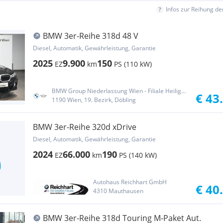
Infos zur Reihung d
BMW 3er-Reihe 318d 48 V
Diesel, Automatik, Gewährleistung, Garantie
2025
9.900
150
EZ
km
PS (110 kW)
BMW Group Niederlassung Wien - Filiale Heiligenstadt
€ 43
1190 Wien, 19. Bezirk, Döbling
BMW 3er-Reihe 320d xDrive
Diesel, Automatik, Gewährleistung, Garantie
2024
66.000
190
EZ
km
PS (140 kW)
Autohaus Reichhart GmbH
€ 40
4310 Mauthausen
BMW 3er-Reihe 318d Touring M-Paket Aut.