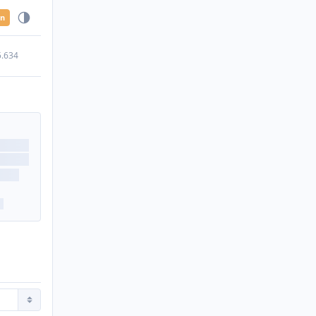
en
5.634