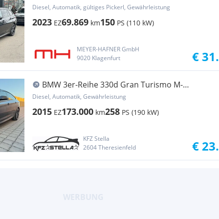
Diesel, Automatik, gültiges Pickerl, Gewährleistung
2023
69.869
150
EZ
km
PS (110 kW)
MEYER-HAFNER GmbH
€ 31
9020 Klagenfurt
BMW 3er-Reihe 330d Gran Turismo M-
Sportpaket/Pano/Leder/4xSHZG
Diesel, Automatik, Gewährleistung
2015
173.000
258
EZ
km
PS (190 kW)
KFZ Stella
€ 23
2604 Theresienfeld