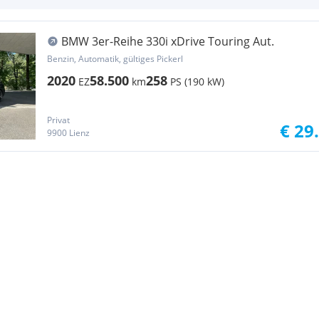
BMW 3er-Reihe 330i xDrive Touring Aut.
Benzin, Automatik, gültiges Pickerl
2020
58.500
258
EZ
km
PS (190 kW)
Privat
€ 29
9900 Lienz