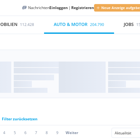
Nachrichten
Einloggen
|
Registrieren
Neue Anzeige aufgeb
OBILIEN
AUTO & MOTOR
JOBS
112.428
204.790
1
Filter zurücksetzen
4
5
6
7
8
9
Weiter