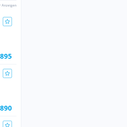
er Anzeigen
.895
.890