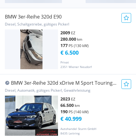
BMW 3er-Reihe 320d E90
Diesel, Schaltgetriebe, gültiges Pickerl
2009
EZ
280.000
km
177
PS (130 kW)
€ 6.500
Privat
2351 Wiener Neudorf
BMW 3er-Reihe 320d xDrive M Sport Touring
Aut. *M Shadow Line*
Diesel, Automatik, gültiges Pickerl, Gewährleistung
2023
EZ
66.500
km
190
PS (140 kW)
€ 40.999
Autohandel Sturm GmbH
8435 Leitring