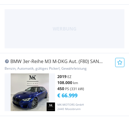
BMW 3er-Reihe M3 M-DKG Aut. (F80) SAN
MARINO BLAU OHNE OPF
Benzin, Automatik, gültiges Pickerl, Gewährleistung
2019
EZ
108.000
km
450
PS (331 kW)
€ 66.999
MK-MOTORS GmbH
2440 Moosbrunn