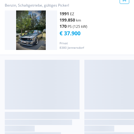
Benzin, Schaltgetriebe, gültiges Pickerl
1991
EZ
199.850
km
170
PS (125 kW)
€ 37.900
Privat
8380 Jennersdorf