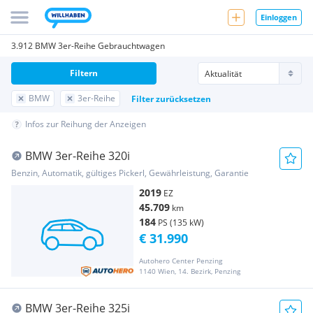
Einloggen
3.912 BMW 3er-Reihe Gebrauchtwagen
Filtern
BMW
3er-Reihe
Filter zurücksetzen
Infos zur Reihung der Anzeigen
BMW 3er-Reihe 320i
Benzin, Automatik, gültiges Pickerl, Gewährleistung, Garantie
2019
EZ
45.709
km
184
PS (135 kW)
€ 31.990
Autohero Center Penzing
1140 Wien, 14. Bezirk, Penzing
BMW 3er-Reihe 325i