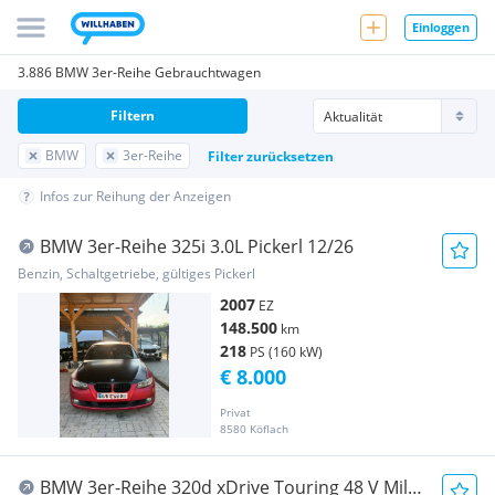
Einloggen
3.886 BMW 3er-Reihe Gebrauchtwagen
Filtern
BMW
3er-Reihe
Filter zurücksetzen
Infos zur Reihung der Anzeigen
BMW 3er-Reihe 325i 3.0L Pickerl 12/26
Benzin, Schaltgetriebe, gültiges Pickerl
2007
EZ
148.500
km
218
PS (160 kW)
€ 8.000
Privat
8580 Köflach
BMW 3er-Reihe 320d xDrive Touring 48 V Mild-