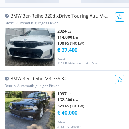
BMW 3er-Reihe 320d xDrive Touring Aut. M-
Sport
Diesel, Automatik, gültiges Pickerl
2024
EZ
114.000
km
190
PS (140 kW)
€ 37.400
Privat
4101 Feldkirchen an der Donau
BMW 3er-Reihe M3 e36 3.2
Benzin, Automatik, gültiges Pickerl
1997
EZ
162.500
km
321
PS (236 kW)
€ 40.000
Privat
3133 Traismauer