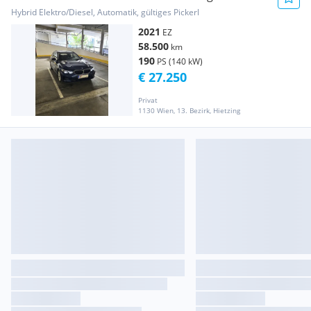
Hybrid-Technologie Aut.
Hybrid Elektro/Diesel, Automatik, gültiges Pickerl
2021
EZ
58.500
km
190
PS (140 kW)
€ 27.250
Privat
1130 Wien, 13. Bezirk, Hietzing