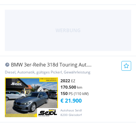
BMW 3er-Reihe 318d Touring Aut.
*WIDESCREEN*
Diesel, Automatik, gültiges Pickerl, Gewährleistung
2022
EZ
170.500
km
150
PS (110 kW)
€ 21.900
Autohaus Seidl
8200 Gleisdorf