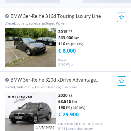
BMW 3er-Reihe 316d Touring Luxury Line
Diesel, Schaltgetriebe, gültiges Pickerl
2015
EZ
263.000
km
116
PS (85 kW)
€ 8.000
Privat
8160 Weiz
BMW 3er-Reihe 320d xDrive Advantage
*HEADUP*LASERLICHT*
Diesel, Automatik, Gewährleistung, Garantie
2020
EZ
68.516
km
190
PS (140 kW)
€ 29.900
HINTERBAUER AUTOHAUS GMBH
5112 Lamprechtshausen