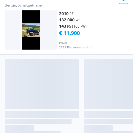
Benzin, Schaltgetriebe
2010
EZ
132.000
km
143
PS (105 kW)
€ 11.900
Privat
2362 Biedermannsdorf