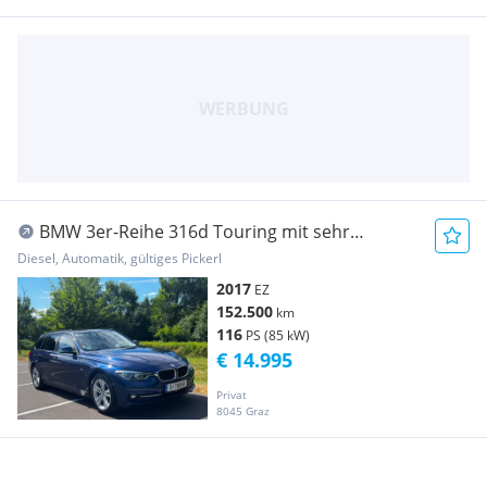
BMW 3er-Reihe 316d Touring mit sehr
schöner Ausstattung!
Diesel, Automatik, gültiges Pickerl
2017
EZ
152.500
km
116
PS (85 kW)
€ 14.995
Privat
8045 Graz