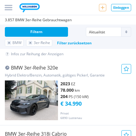
Einloggen
3.857 BMW 3er-Reihe Gebrauchtwagen
Filtern
BMW
3er-Reihe
Filter zurücksetzen
Infos zur Reihung der Anzeigen
BMW 3er-Reihe 320e
Hybrid Elektro/Benzin, Automatik, gültiges Pickerl, Garantie
2023
EZ
78.000
km
204
PS (150 kW)
€ 34.990
Privat
6890 Lustenau
BMW 3er-Reihe 318i Cabrio