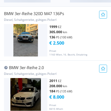
BMW 3er-Reihe 320D M47 136Ps
Diesel, Schaltgetriebe, gültiges Pickerl
1999
EZ
305.000
km
136
PS (100 kW)
€ 2.500
Privat
1160 Wien, 16. Bezirk, Ottakring
BMW 3er-Reihe 2.0
Diesel, Schaltgetriebe, gültiges Pickerl
2011
EZ
208.000
km
184
PS (135 kW)
€ 8.000
Privat
8410 Afram