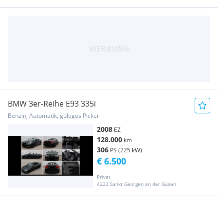
BMW 3er-Reihe E93 335i
Benzin, Automatik, gültiges Pickerl
2008
EZ
128.000
km
306
PS (225 kW)
€ 6.500
Privat
4222 Sankt Georgen an der Gusen