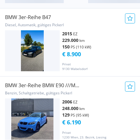
BMW 3er-Reihe B47
Diesel, Automatik, gültiges Pickerl
2015
EZ
229.000
km
150
PS (110 kW)
€ 8.900
Privat
9130 Wabelsdorf
BMW 3er-Reihe BMW E90 ///M
*Navi*Kamera*Xenon
Benzin, Schaltgetriebe, gültiges Pickerl
2006
EZ
248.000
km
129
PS (95 kW)
€ 6.190
Privat
1230 Wien, 23. Bezirk, Liesing