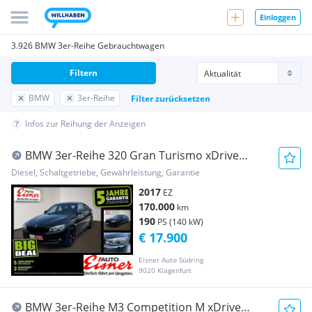
Einloggen
3.926 BMW 3er-Reihe Gebrauchtwagen
Filtern
BMW
3er-Reihe
Filter zurücksetzen
Infos zur Reihung der Anzeigen
BMW 3er-Reihe 320 Gran Turismo xDrive
Sport Line 2xKlima PDC
Diesel, Schaltgetriebe, Gewährleistung, Garantie
2017
EZ
170.000
km
190
PS (140 kW)
€ 17.900
Eisner Auto Südring
9020 Klagenfurt
BMW 3er-Reihe M3 Competition M xDrive