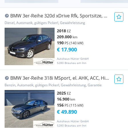
BMW 3er-Reihe 320d xDrive Rfk, Sportsitze, M-
Lenkrad, Ö-Paket
Diesel, Automatik, gültiges Pickerl, Gewährleistung
2018
EZ
209.000
km
190
PS (140 kW)
€ 17.900
Autohaus Hütter GmbH
5280 Braunau am Inn
BMW 3er-Reihe 318i MSport, el. AHK, ACC, HiFi,
Metall, Lenk-Hzg
Benzin, Automatik, gültiges Pickerl, Gewährleistung, Garantie
2025
EZ
16.900
km
156
PS (115 kW)
€ 49.890
Autohaus Hütter GmbH
5280 Braunau am Inn