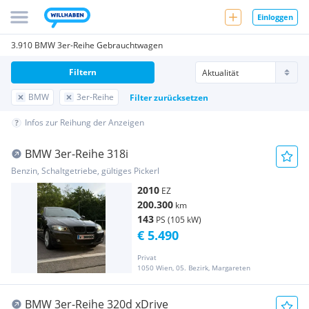
Einloggen
3.910 BMW 3er-Reihe Gebrauchtwagen
Filtern
BMW
3er-Reihe
Filter zurücksetzen
Infos zur Reihung der Anzeigen
BMW 3er-Reihe 318i
Benzin, Schaltgetriebe, gültiges Pickerl
2010
EZ
200.300
km
143
PS (105 kW)
€ 5.490
Privat
1050 Wien, 05. Bezirk, Margareten
BMW 3er-Reihe 320d xDrive