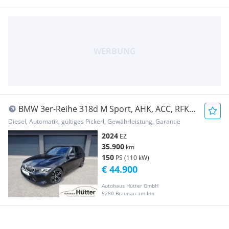
BMW 3er-Reihe 318d M Sport, AHK, ACC, RFK,
Komfortzugang
Diesel, Automatik, gültiges Pickerl, Gewährleistung, Garantie
2024
EZ
35.900
km
150
PS (110 kW)
€ 44.900
Autohaus Hütter GmbH
5280 Braunau am Inn