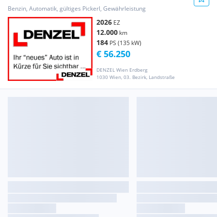
Benzin, Automatik, gültiges Pickerl, Gewährleistung
2026
EZ
12.000
km
184
PS (135 kW)
€ 56.250
DENZEL Wien Erdberg
1030 Wien, 03. Bezirk, Landstraße