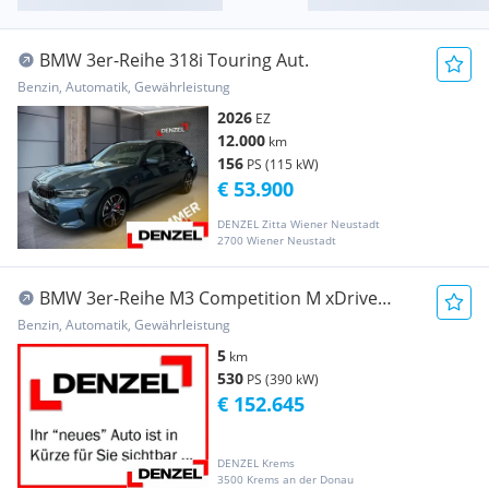
BMW 3er-Reihe 318i Touring Aut.
Benzin, Automatik, Gewährleistung
2026
EZ
12.000
km
156
PS (115 kW)
€ 53.900
DENZEL Zitta Wiener Neustadt
2700 Wiener Neustadt
BMW 3er-Reihe M3 Competition M xDrive
Touring Aut.
Benzin, Automatik, Gewährleistung
5
km
530
PS (390 kW)
€ 152.645
DENZEL Krems
3500 Krems an der Donau