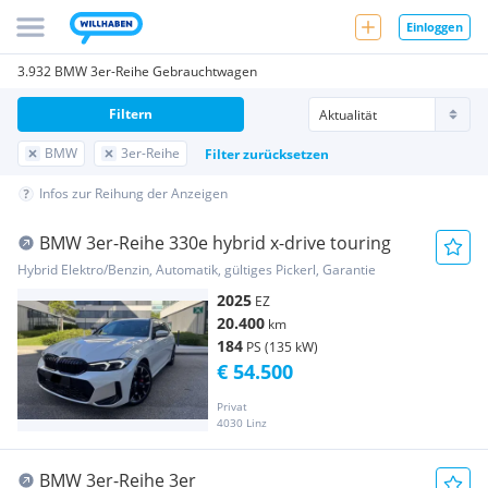
Einloggen
3.932 BMW 3er-Reihe Gebrauchtwagen
Filtern
BMW
3er-Reihe
Filter zurücksetzen
Infos zur Reihung der Anzeigen
BMW 3er-Reihe 330e hybrid x-drive touring
Hybrid Elektro/Benzin, Automatik, gültiges Pickerl, Garantie
2025
EZ
20.400
km
184
PS (135 kW)
€ 54.500
Privat
4030 Linz
BMW 3er-Reihe 3er