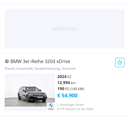
BMW 3er-Reihe 320d xDrive
Diesel, Automatik, Gewährleistung, Garantie
2024
EZ
12.994
km
190
PS (140 kW)
€ 54.900
J. Kneidinger GmbH
4170 Haslach an der Mühl