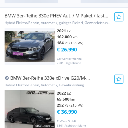
BMW 3er-Reihe 330e PHEV Aut. / M Paket / fast
Vollaustattung /
Hybrid Elektro/Benzin, Automatik, gültiges Pickerl, Gewährleistung, Garantie
2021
EZ
162.000
km
184
PS (135 kW)
€ 26.990
Car Center Vienna
2201 Hagenbrunn
BMW 3er-Reihe 330e xDrive G20/M-
Sport/HEAD-UP/Harman/360*Grad...
Hybrid Elektro/Benzin, Automatik, Gewährleistung
2022
EZ
65.500
km
292
PS (215 kW)
€ 36.990
RL-Cars GmbH
3361 Aschbach-Markt