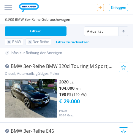
Einloggen
3.983 BMW 3er-Reihe Gebrauchtwagen
Filtern
BMW
3er-Reihe
Filter zurücksetzen
Infos zur Reihung der Anzeigen
BMW 3er-Reihe BMW 320d Touring M Sport,
Laser, Head up, Panorama
Diesel, Automatik, gültiges Pickerl
2020
EZ
104.000
km
190
PS (140 kW)
€ 29.000
Privat
8054 Graz
BMW 3er-Reihe E46