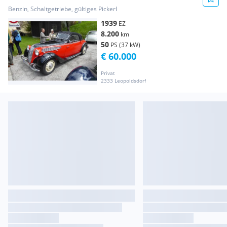
Benzin, Schaltgetriebe, gültiges Pickerl
1939
EZ
8.200
km
50
PS (37 kW)
€ 60.000
Privat
2333 Leopoldsdorf