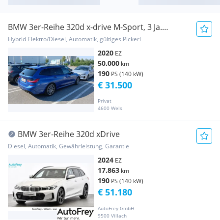
BMW 3er-Reihe 320d x-drive M-Sport, 3 Ja.
Garantie, AHK, LED erweitert
Hybrid Elektro/Diesel, Automatik, gültiges Pickerl
2020
EZ
50.000
km
190
PS (140 kW)
€ 31.500
Privat
4600 Wels
BMW 3er-Reihe 320d xDrive
Diesel, Automatik, Gewährleistung, Garantie
2024
EZ
17.863
km
190
PS (140 kW)
€ 51.180
AutoFrey GmbH
9500 Villach