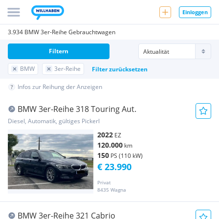
Einloggen
3.934 BMW 3er-Reihe Gebrauchtwagen
Filtern
BMW
3er-Reihe
Filter zurücksetzen
Infos zur Reihung der Anzeigen
BMW 3er-Reihe 318 Touring Aut.
Diesel, Automatik, gültiges Pickerl
2022
EZ
120.000
km
150
PS (110 kW)
€ 23.990
Privat
8435 Wagna
BMW 3er-Reihe 321 Cabrio