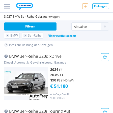
Einloggen
3.927 BMW 3er-Reihe Gebrauchtwagen
Filtern
BMW
3er-Reihe
Filter zurücksetzen
Infos zur Reihung der Anzeigen
BMW 3er-Reihe 320d xDrive
Diesel, Automatik, Gewährleistung, Garantie
2024
EZ
20.857
km
190
PS (140 kW)
€ 51.180
AutoFrey GmbH
9500 Villach
BMW 3er-Reihe 320i Touring Aut.