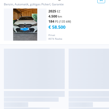
Benzin, Automatik, gültiges Pickerl, Garantie
2025
EZ
4.500
km
184
PS (135 kW)
€ 58.500
Privat
8074 Raaba