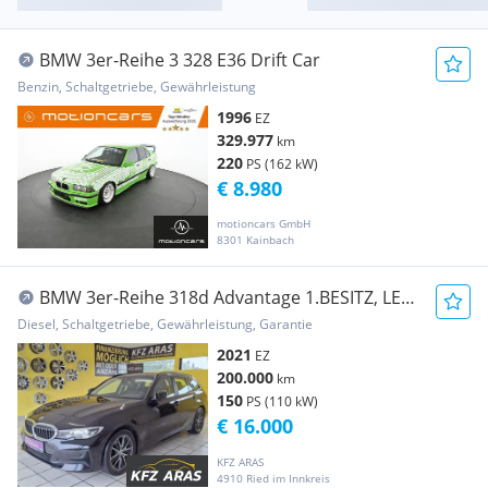
BMW 3er-Reihe 3 328 E36 Drift Car
Benzin, Schaltgetriebe, Gewährleistung
1996
EZ
329.977
km
220
PS (162 kW)
€ 8.980
motioncars GmbH
8301 Kainbach
BMW 3er-Reihe 318d Advantage 1.BESITZ, LED,
RFK, NAVI
Diesel, Schaltgetriebe, Gewährleistung, Garantie
2021
EZ
200.000
km
150
PS (110 kW)
€ 16.000
KFZ ARAS
4910 Ried im Innkreis