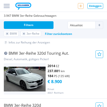
Einloggen
3.947 BMW 3er-Reihe Gebrauchtwagen
Filtern
BMW
3er-Reihe
Filter zurücksetzen
Infos zur Reihung der Anzeigen
BMW 3er-Reihe 320d Touring Aut.
Diesel, Automatik, gültiges Pickerl
2014
EZ
237.881
km
184
PS (135 kW)
€ 8.900
Privat
4661 Roitham
BMW 3er-Reihe 320d