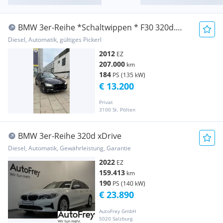
BMW 3er-Reihe *Schaltwippen * F30 320d.
ÖAMTC PIckerl Neu
Diesel, Automatik, gültiges Pickerl
2012
EZ
207.000
km
184
PS (135 kW)
€ 13.200
Privat
3100 St. Pölten
BMW 3er-Reihe 320d xDrive
Diesel, Automatik, Gewährleistung, Garantie
2022
EZ
159.413
km
190
PS (140 kW)
€ 23.890
AutoFrey GmbH
5020 Salzburg