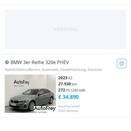
BMW 3er-Reihe 320e PHEV
Hybrid Elektro/Benzin, Automatik, Gewährleistung, Garantie
2023
EZ
27.930
km
272
PS (200 kW)
€ 34.890
AutoFrey GmbH
5020 Salzburg