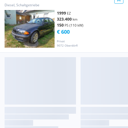
Diesel, Schaltgetriebe
1999
EZ
323.400
km
150
PS (110 kW)
€ 600
Privat
9072 Oberdörfl