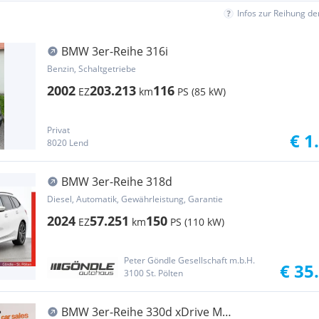
Infos zur Reihung d
BMW 3er-Reihe 316i
Benzin, Schaltgetriebe
2002
203.213
116
EZ
km
PS (85 kW)
Privat
€ 1
8020 Lend
BMW 3er-Reihe 318d
Diesel, Automatik, Gewährleistung, Garantie
2024
57.251
150
EZ
km
PS (110 kW)
Peter Göndle Gesellschaft m.b.H.
€ 35
3100 St. Pölten
BMW 3er-Reihe 330d xDrive M