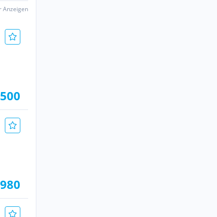
er Anzeigen
.500
.980