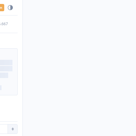
en
5.667