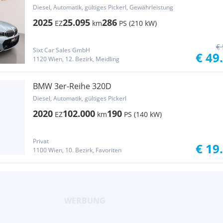
Sport|ACC|Pano|LEDer|AHK|Inno|Dr....
Diesel, Automatik, gültiges Pickerl, Gewährleistung
2025
25.095
286
EZ
km
PS (210 kW)
€ 
Sixt Car Sales GmbH
€ 49
1120 Wien, 12. Bezirk, Meidling
BMW 3er-Reihe 320D
Diesel, Automatik, gültiges Pickerl
2020
102.000
190
EZ
km
PS (140 kW)
Privat
€ 19
1100 Wien, 10. Bezirk, Favoriten