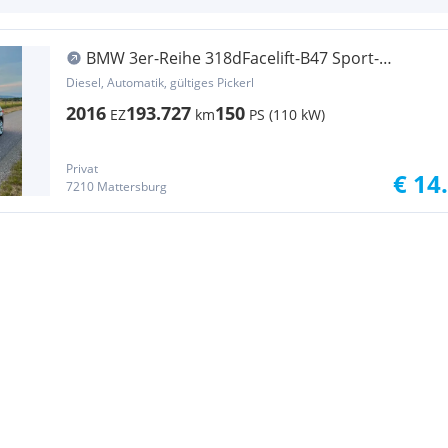
BMW 3er-Reihe 318dFacelift-B47 Sport-
Edition,Automatik,PanoDach
Diesel, Automatik, gültiges Pickerl
2016
193.727
150
EZ
km
PS (110 kW)
Privat
€ 14
7210 Mattersburg