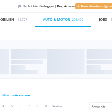
Nachrichten
Einloggen
|
Registrieren
Neue Anzeige aufgeb
OBILIEN
AUTO & MOTOR
JOBS
112.707
206.499
1
Filter zurücksetzen
4
5
6
7
8
9
Weiter