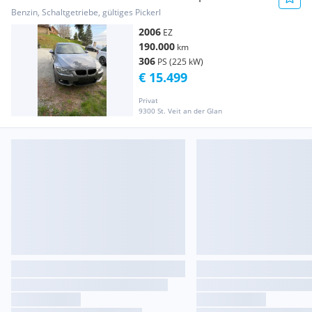
Benzin, Schaltgetriebe, gültiges Pickerl
2006
EZ
190.000
km
306
PS (225 kW)
€ 15.499
Privat
9300 St. Veit an der Glan