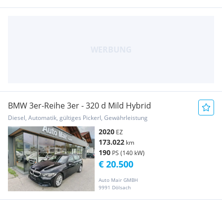
BMW 3er-Reihe 3er - 320 d Mild Hybrid
Diesel, Automatik, gültiges Pickerl, Gewährleistung
2020
EZ
173.022
km
190
PS (140 kW)
€ 20.500
Auto Mair GMBH
9991 Dölsach