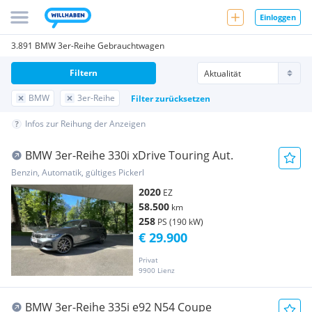
Einloggen
3.891 BMW 3er-Reihe Gebrauchtwagen
Filtern
BMW
3er-Reihe
Filter zurücksetzen
Infos zur Reihung der Anzeigen
BMW 3er-Reihe 330i xDrive Touring Aut.
Benzin, Automatik, gültiges Pickerl
2020
EZ
58.500
km
258
PS (190 kW)
€ 29.900
Privat
9900 Lienz
BMW 3er-Reihe 335i e92 N54 Coupe