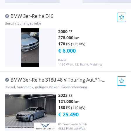
BMW 3er-Reihe E46
Benzin, Schaltgetriebe
2000
EZ
278.000
km
170
PS (125 kW)
€ 6.000
Privat
1120 Wien, 12. Bezirk, Meidling
BMW 3er-Reihe 318d 48 V Touring Aut.*1-
BESITZ*AHK*FACELIFT*
Diesel, Automatik, gültiges Pickerl, Gewährleistung
2023
EZ
121.000
km
150
PS (110 kW)
€ 25.490
PS Traumauto Gmbh
4632 Pichl bei Wels