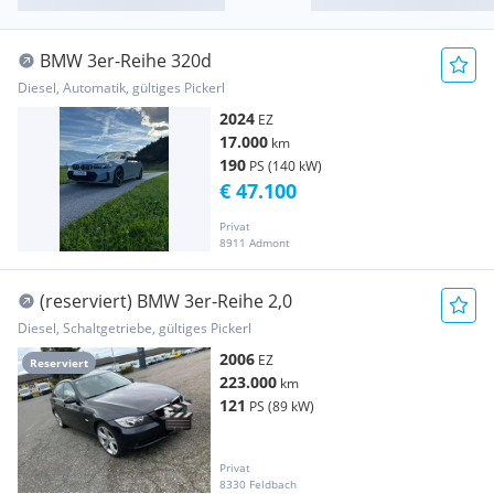
BMW 3er-Reihe 320d
Diesel, Automatik, gültiges Pickerl
2024
EZ
17.000
km
190
PS (140 kW)
€ 47.100
Privat
8911 Admont
(reserviert) BMW 3er-Reihe 2,0
Diesel, Schaltgetriebe, gültiges Pickerl
2006
EZ
Reserviert
223.000
km
121
PS (89 kW)
Privat
8330 Feldbach