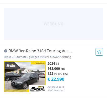
BMW 3er-Reihe 316d Touring Aut.
*2024er+WIDESCREEN*
Diesel, Automatik, gültiges Pickerl, Gewährleistung
2024
EZ
163.000
km
122
PS (90 kW)
€ 22.990
Autohaus Seidl
8200 Gleisdorf