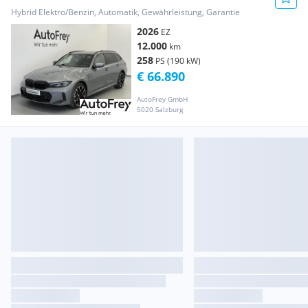
Hybrid Elektro/Benzin, Automatik, Gewährleistung, Garantie
2026
EZ
12.000
km
258
PS (190 kW)
€ 66.890
AutoFrey GmbH
5020 Salzburg