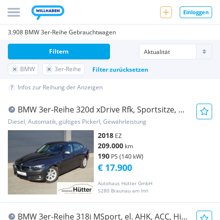
Einloggen
3.908 BMW 3er-Reihe Gebrauchtwagen
Filtern
BMW
3er-Reihe
Filter zurücksetzen
Infos zur Reihung der Anzeigen
BMW 3er-Reihe 320d xDrive Rfk, Sportsitze, M-
Lenkrad, Ö-Paket
Diesel, Automatik, gültiges Pickerl, Gewährleistung
2018
EZ
209.000
km
190
PS (140 kW)
€ 17.900
Autohaus Hütter GmbH
5280 Braunau am Inn
BMW 3er-Reihe 318i MSport, el. AHK, ACC, HiFi,