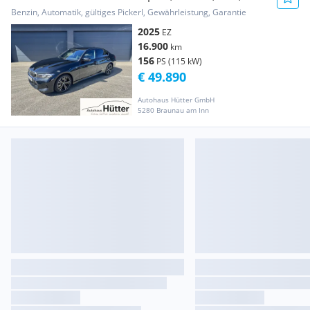
Metall, Lenk-Hzg
Benzin, Automatik, gültiges Pickerl, Gewährleistung, Garantie
2025
EZ
16.900
km
156
PS (115 kW)
€ 49.890
Autohaus Hütter GmbH
5280 Braunau am Inn