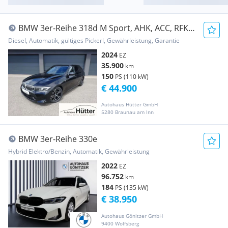
BMW 3er-Reihe 318d M Sport, AHK, ACC, RFK,
Komfortzugang
Diesel, Automatik, gültiges Pickerl, Gewährleistung, Garantie
2024
EZ
35.900
km
150
PS (110 kW)
€ 44.900
Autohaus Hütter GmbH
5280 Braunau am Inn
BMW 3er-Reihe 330e
Hybrid Elektro/Benzin, Automatik, Gewährleistung
2022
EZ
96.752
km
184
PS (135 kW)
€ 38.950
Autohaus Gönitzer GmbH
9400 Wolfsberg