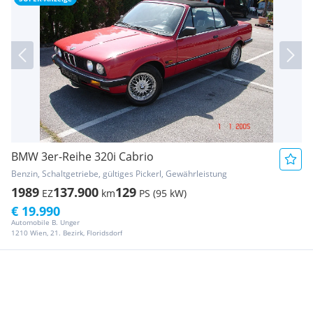
BMW 3er-Reihe 320i Cabrio
Benzin, Schaltgetriebe, gültiges Pickerl, Gewährleistung
1989
137.900
129
EZ
km
PS (95 kW)
€ 19.990
Automobile B. Unger
1210 Wien, 21. Bezirk, Floridsdorf