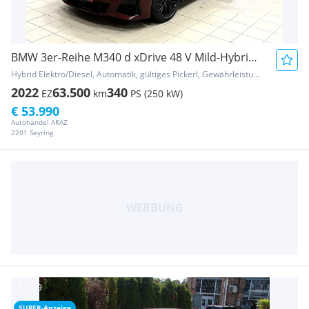
BMW 3er-Reihe M340 d xDrive 48 V Mild-Hybrid-Technologie Aut....
Hybrid Elektro/Diesel, Automatik, gültiges Pickerl, Gewährleistung, Garantie
2022
63.500
340
EZ
km
PS (250 kW)
€ 53.990
Autohandel ARAZ
2201 Seyring
SUPER-Anzeige