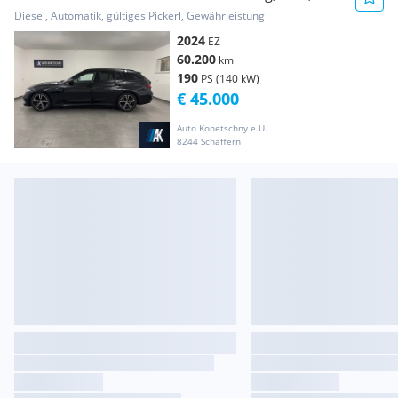
Sport, Head-Up
Diesel, Automatik, gültiges Pickerl, Gewährleistung
2024
EZ
60.200
km
190
PS (140 kW)
€ 45.000
Auto Konetschny e.U.
8244 Schäffern