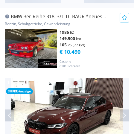
BMW 3er-Reihe 318i 3/1 TC BAUR *neues
Pickerl*
Benzin, Schaltgetriebe, Gewährleistung
1985
EZ
149.900
km
105
PS (77 kW)
€ 10.490
Carzone
8101 Gratkorn
SUPER-Anzeige