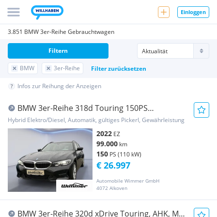
Einloggen
3.851 BMW 3er-Reihe Gebrauchtwagen
Filtern
BMW
3er-Reihe
Filter zurücksetzen
Infos zur Reihung der Anzeigen
BMW 3er-Reihe 318d Touring 150PS
Automatik
Hybrid Elektro/Diesel, Automatik, gültiges Pickerl, Gewährleistung
2022
EZ
99.000
km
150
PS (110 kW)
€ 26.997
Automobile Wimmer GmbH
4072 Alkoven
BMW 3er-Reihe 320d xDrive Touring, AHK, M