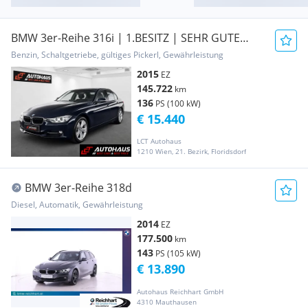
BMW 3er-Reihe 316i | 1.BESITZ | SEHR GUTE
AUSSTATTUNG |
Benzin, Schaltgetriebe, gültiges Pickerl, Gewährleistung
2015
EZ
145.722
km
136
PS (100 kW)
€ 15.440
LCT Autohaus
1210 Wien, 21. Bezirk, Floridsdorf
BMW 3er-Reihe 318d
Diesel, Automatik, Gewährleistung
2014
EZ
177.500
km
143
PS (105 kW)
€ 13.890
Autohaus Reichhart GmbH
4310 Mauthausen