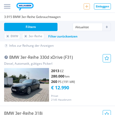
Einloggen
3.915 BMW 3er-Reihe Gebrauchtwagen
Filtern
BMW
3er-Reihe
Filter zurücksetzen
Infos zur Reihung der Anzeigen
BMW 3er-Reihe 330d xDrive (F31)
Diesel, Automatik, gültiges Pickerl
2013
EZ
280.000
km
260
PS (191 kW)
€ 12.990
Privat
2145 Hausbrunn
BMW 3er-Reihe 318i