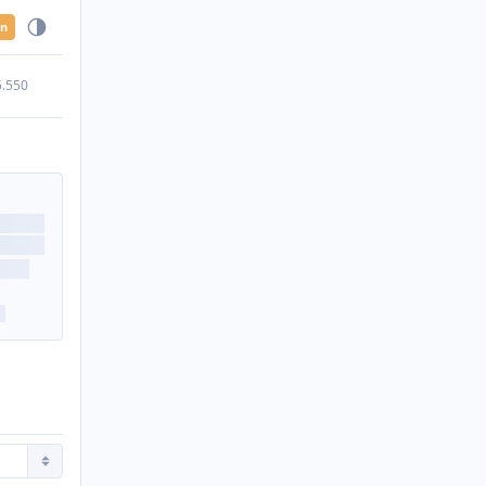
en
5.550