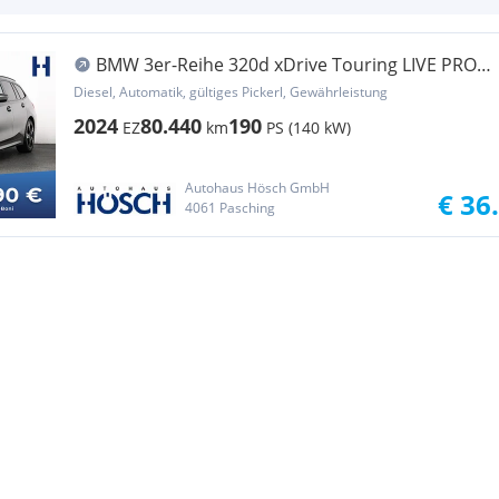
BMW 3er-Reihe 320d xDrive Touring LIVE PROF
AHK H&K ACC -54%
Diesel, Automatik, gültiges Pickerl, Gewährleistung
2024
80.440
190
EZ
km
PS (140 kW)
Autohaus Hösch GmbH
€ 36
4061 Pasching