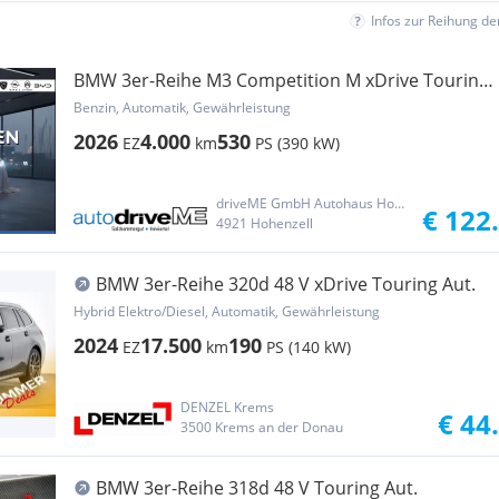
Infos zur Reihung d
BMW 3er-Reihe M3 Competition M xDrive Touring
Aut.
Benzin, Automatik, Gewährleistung
2026
4.000
530
EZ
km
PS (390 kW)
driveME GmbH Autohaus Hohenzell
€ 122
4921 Hohenzell
BMW 3er-Reihe 320d 48 V xDrive Touring Aut.
Hybrid Elektro/Diesel, Automatik, Gewährleistung
2024
17.500
190
EZ
km
PS (140 kW)
DENZEL Krems
€ 44
3500 Krems an der Donau
BMW 3er-Reihe 318d 48 V Touring Aut.