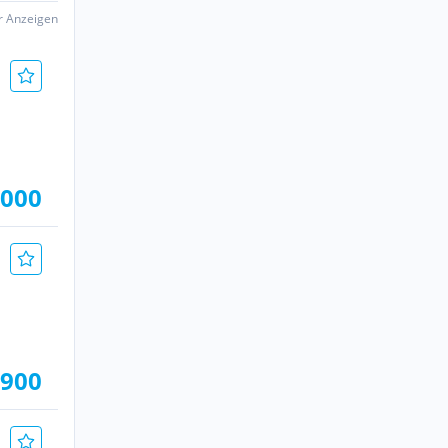
er Anzeigen
.000
.900