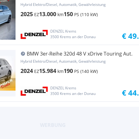
Hybrid Elektro/Diesel, Automatik, Gewährleistung
2025
13.000
150
EZ
km
PS (110 kW)
DENZEL Krems
€ 49
3500 Krems an der Donau
BMW 3er-Reihe 320d 48 V xDrive Touring Aut.
Hybrid Elektro/Diesel, Automatik, Gewährleistung
2024
15.984
190
EZ
km
PS (140 kW)
DENZEL Krems
€ 44
3500 Krems an der Donau