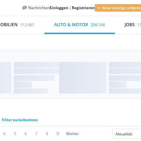
Nachrichten
Einloggen
|
Registrieren
Neue Anzeige aufgeb
OBILIEN
AUTO & MOTOR
JOBS
112.461
204.144
1
Filter zurücksetzen
4
5
6
7
8
9
Weiter