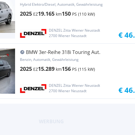
Hybrid Elektro/Diesel, Automatik, Gewährleistung
2025
19.165
150
EZ
km
PS (110 kW)
DENZEL Zitta Wiener Neustadt
€ 46
2700 Wiener Neustadt
BMW 3er-Reihe 318i Touring Aut.
Benzin, Automatik, Gewährleistung
2025
15.289
156
EZ
km
PS (115 kW)
DENZEL Zitta Wiener Neustadt
€ 46
2700 Wiener Neustadt