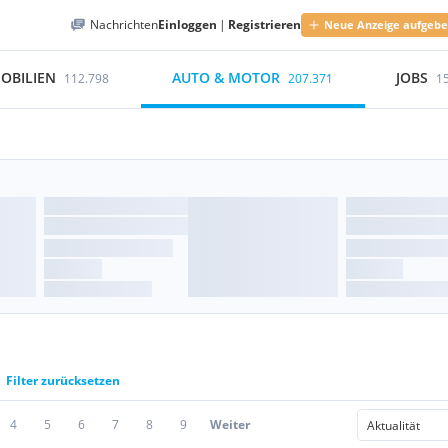
Nachrichten
Einloggen
|
Registrieren
Neue Anzeige aufgeb
OBILIEN
AUTO & MOTOR
JOBS
112.798
207.371
1
Filter zurücksetzen
4
5
6
7
8
9
Weiter