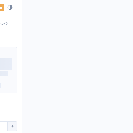
en
5.576