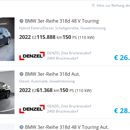
Infos zur Reihung d
BMW 3er-Reihe 318d 48 V Touring
Hybrid Elektro/Diesel, Schaltgetriebe, Gewährleistung
2022
115.888
150
EZ
km
PS (110 kW)
DENZEL Zitta Bruckneudorf
€ 26
2460 Bruckneudorf
BMW 3er-Reihe 318d Aut.
Diesel, Automatik, Gewährleistung
2022
61.368
150
EZ
km
PS (110 kW)
DENZEL Zitta Bruckneudorf
€ 28
2460 Bruckneudorf
BMW 3er-Reihe 318d 48 V Touring Aut.