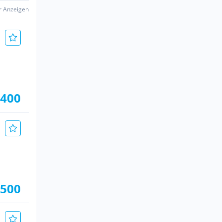
er Anzeigen
.400
.500