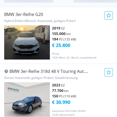
BMW 3er-Reihe G20
Hybrid Elektro/Benzin, Automatik, gültiges Pickerl
2019
EZ
155.000
km
184
PS (135 kW)
€ 25.800
Privat
1020 Wien, 02. Bezirk, Leopoldstadt
BMW 3er-Reihe 318d 48 V Touring Aut.
HARMANKARDON PANORAMA SP...
Diesel, Automatik, gültiges Pickerl, Gewährleistung
2023
EZ
77.700
km
150
PS (110 kW)
€ 30.990
easyautos Vertriebs GmbH
2230 Gänserndorf