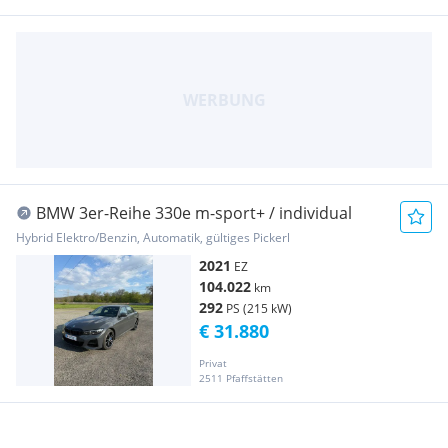
BMW 3er-Reihe 330e m-sport+ / individual
Hybrid Elektro/Benzin, Automatik, gültiges Pickerl
2021
EZ
104.022
km
292
PS (215 kW)
€ 31.880
Privat
2511 Pfaffstätten