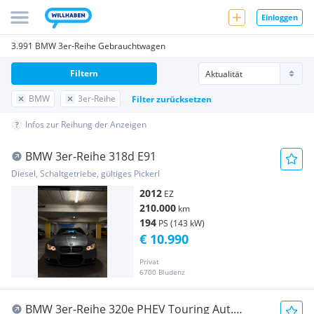
Einloggen
3.991 BMW 3er-Reihe Gebrauchtwagen
Filtern
BMW
3er-Reihe
Filter zurücksetzen
Infos zur Reihung der Anzeigen
BMW 3er-Reihe 318d E91
Diesel, Schaltgetriebe, gültiges Pickerl
2012
EZ
210.000
km
194
PS (143 kW)
€ 10.990
Privat
6700 Bludenz
BMW 3er-Reihe 320e PHEV Touring Aut.