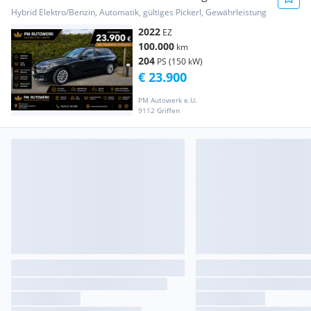
*Leder*Erstbesitz*Hybrid*
Hybrid Elektro/Benzin, Automatik, gültiges Pickerl, Gewährleistung
2022
EZ
100.000
km
204
PS (150 kW)
€ 23.900
PM Autowerk e.U.
9112 Griffen