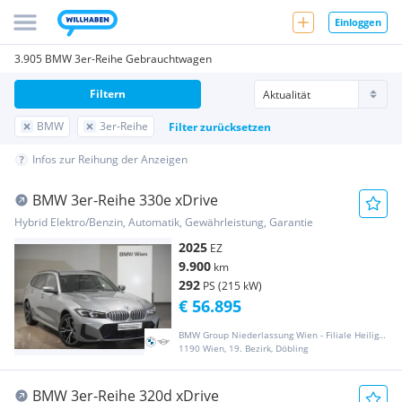
Einloggen
3.905 BMW 3er-Reihe Gebrauchtwagen
Filtern
BMW
3er-Reihe
Filter zurücksetzen
Infos zur Reihung der Anzeigen
BMW 3er-Reihe 330e xDrive
Hybrid Elektro/Benzin, Automatik, Gewährleistung, Garantie
2025
EZ
9.900
km
292
PS (215 kW)
€ 56.895
BMW Group Niederlassung Wien - Filiale Heiligenstadt
1190 Wien, 19. Bezirk, Döbling
BMW 3er-Reihe 320d xDrive