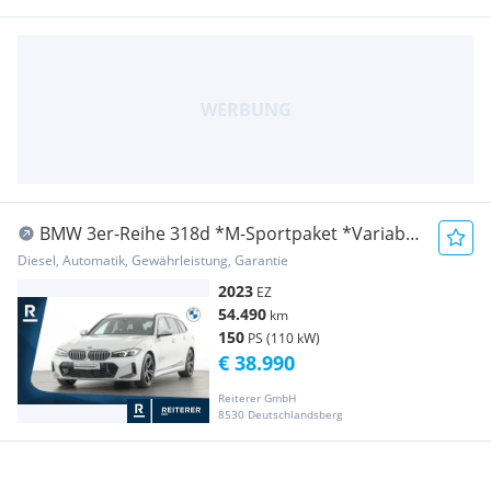
BMW 3er-Reihe 318d *M-Sportpaket *Variable
Sportlenkung *Spor...
Diesel, Automatik, Gewährleistung, Garantie
2023
EZ
54.490
km
150
PS (110 kW)
€ 38.990
Reiterer GmbH
8530 Deutschlandsberg