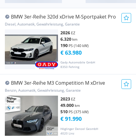
BMW 3er-Reihe 320d xDrive M-Sportpaket Pro
Diesel, Automatik, Gewährleistung, Garantie
2026
EZ
6.320
km
190
PS (140 kW)
€ 63.980
Gady Automobile GmbH
8350 Fehring
BMW 3er-Reihe M3 Competition M xDrive
Benzin, Automatik, Gewährleistung, Garantie
2023
EZ
49.000
km
510
PS (375 kW)
€ 91.990
Höglinger Denzel GesmbH
4020 Linz