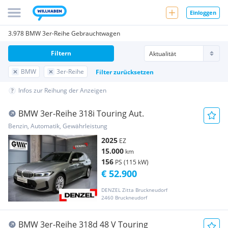
Einloggen
3.978 BMW 3er-Reihe Gebrauchtwagen
Filtern
BMW
3er-Reihe
Filter zurücksetzen
Infos zur Reihung der Anzeigen
BMW 3er-Reihe 318i Touring Aut.
Benzin, Automatik, Gewährleistung
2025
EZ
15.000
km
156
PS (115 kW)
€ 52.900
DENZEL Zitta Bruckneudorf
2460 Bruckneudorf
BMW 3er-Reihe 318d 48 V Touring