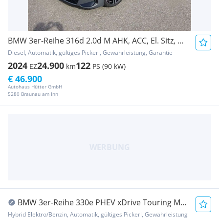
BMW 3er-Reihe 316d 2.0d M AHK, ACC, El. Sitz, Keyless, RFK
Diesel, Automatik, gültiges Pickerl, Gewährleistung, Garantie
2024
24.900
122
EZ
km
PS (90 kW)
€ 46.900
Autohaus Hütter GmbH
5280 Braunau am Inn
BMW 3er-Reihe 330e PHEV xDrive Touring M
Aut. Systemleistung ...
Hybrid Elektro/Benzin, Automatik, gültiges Pickerl, Gewährleistung