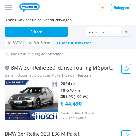
Einloggen
3.868 BMW 3er-Reihe Gebrauchtwagen
Filtern
BMW
3er-Reihe
Filter zurücksetzen
Infos zur Reihung der Anzeigen
BMW 3er-Reihe 330i xDrive Touring M Sport
WIE NEU WENIG KM -44%
Benzin, Automatik, gültiges Pickerl, Gewährleistung
2024
EZ
10.670
km
258
PS (190 kW)
€ 44.490
Autohaus Hösch GmbH
2512 Tribuswinkel
BMW 3er-Reihe 325i E36 M-Paket