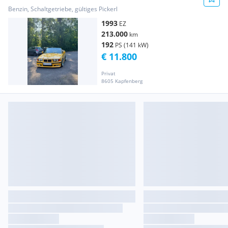
Benzin, Schaltgetriebe, gültiges Pickerl
1993
EZ
213.000
km
192
PS (141 kW)
€ 11.800
Privat
8605 Kapfenberg