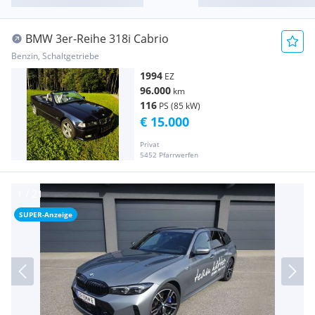
BMW 3er-Reihe 318i Cabrio
Benzin, Schaltgetriebe
1994
EZ
96.000
km
116
PS (85 kW)
€ 15.000
Privat
5452 Pfarrwerfen
SUPER-Anzeige