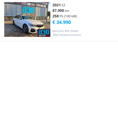
2021
EZ
87.900
km
258
PS (190 kW)
€ 34.990
Motorfun B30 GmbH
3860 Heidenreichstein