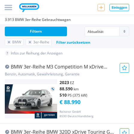
Einloggen
3.913 BMW 3er-Reihe Gebrauchtwagen
Filtern
BMW
3er-Reihe
Filter zurücksetzen
Infos zur Reihung der Anzeigen
BMW 3er-Reihe M3 Competition M xDrive
*Adaptives M Fahrwerk *...
Benzin, Automatik, Gewährleistung, Garantie
2023
EZ
88.590
km
510
PS (375 kW)
€ 88.990
Reiterer GmbH
8530 Deutschlandsberg
BMW 3er-Reihe BMW 320D xDrive Touring G21