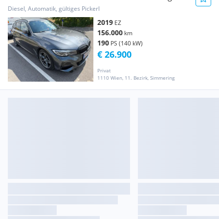
M-Sport
Diesel, Automatik, gültiges Pickerl
2019
EZ
156.000
km
190
PS (140 kW)
€ 26.900
Privat
1110 Wien, 11. Bezirk, Simmering