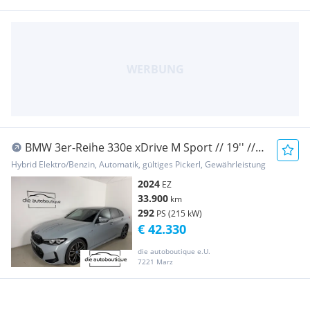
BMW 3er-Reihe 330e xDrive M Sport // 19'' //
Harman Kardon //...
Hybrid Elektro/Benzin, Automatik, gültiges Pickerl, Gewährleistung
2024
EZ
33.900
km
292
PS (215 kW)
€ 42.330
die autoboutique e.U.
7221 Marz