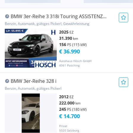
BMW 3er-Reihe 3 318i Touring ASSISTENZ
CURVED DISPLAY KAMERA ++
Benzin, Automatik, gültiges Pickerl, Gewährleistung
2025
EZ
31.390
km
156
PS (115 kW)
€ 36.990
Autohaus Hösch GmbH
4061 Pasching
BMW 3er-Reihe 328 i
Benzin, Automatik, gültiges Pickerl
2012
EZ
222.000
km
245
PS (180 kW)
€ 14.700
Privat
5020 Salzburg