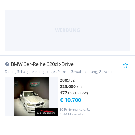
BMW 3er-Reihe 320d xDrive
Diesel, Schaltgetriebe, gültiges Pickerl, Gewährleistung, Garantie
2009
EZ
223.000
km
177
PS (130 kW)
€ 10.700
LC Performance e. U.
2514 Möllersdorf