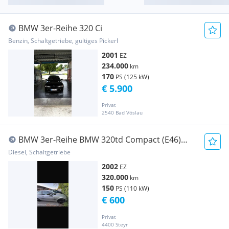
BMW 3er-Reihe 320 Ci
Benzin, Schaltgetriebe, gültiges Pickerl
2001
EZ
234.000
km
170
PS (125 kW)
€ 5.900
Privat
2540 Bad Vöslau
BMW 3er-Reihe BMW 320td Compact (E46)
150ps
Diesel, Schaltgetriebe
2002
EZ
320.000
km
150
PS (110 kW)
€ 600
Privat
4400 Steyr