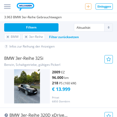
Einloggen
3.963 BMW 3er-Reihe Gebrauchtwagen
Filtern
BMW
3er-Reihe
Filter zurücksetzen
Infos zur Reihung der Anzeigen
BMW 3er-Reihe 325i
Benzin, Schaltgetriebe, gültiges Pickerl
2009
EZ
96.000
km
218
PS (160 kW)
€ 13.999
Privat
6850 Dornbirn
BMW 3er-Reihe 320D xDrive