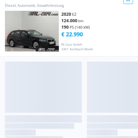
G21/CockpitPRO/DrivingPRO/ACC/Kamera
Diesel, Automatik, Gewährleistung
2020
EZ
124.000
km
190
PS (140 kW)
€ 22.990
RL-Cars GmbH
3361 Aschbach-Markt