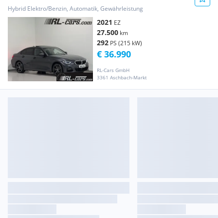
Sport/Schiebedach/HEAD-UP/Har...
Hybrid Elektro/Benzin, Automatik, Gewährleistung
2021
EZ
27.500
km
292
PS (215 kW)
€ 36.990
RL-Cars GmbH
3361 Aschbach-Markt