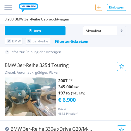
Einloggen
3.933 BMW 3er-Reihe Gebrauchtwagen
Filtern
BMW
3er-Reihe
Filter zurücksetzen
Infos zur Reihung der Anzeigen
BMW 3er-Reihe 325d Touring
Diesel, Automatik, gültiges Pickerl
2007
EZ
345.000
km
197
PS (145 kW)
€ 6.900
Privat
4812 Pinsdorf
BMW 3er-Reihe 330e xDrive G20/M-