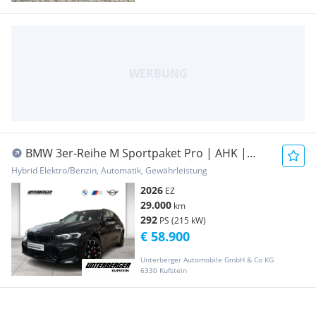
BMW 3er-Reihe M Sportpaket Pro | AHK |
Innopaket | ...
Hybrid Elektro/Benzin, Automatik, Gewährleistung
2026
EZ
29.000
km
292
PS (215 kW)
€ 58.900
Unterberger Automobile GmbH & Co KG
6330 Kufstein