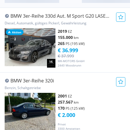
BMW 3er-Reihe 330d Aut. M Sport G20 LASER
SCHIEBEDACH UVM...
Diesel, Automatik, gültiges Pickerl, Gewährleistung
2019
EZ
Aktion
155.000
km
265
PS (195 kW)
€ 36.999
€ 37.999
MK-MOTORS GmbH
2440 Moosbrunn
BMW 3er-Reihe 320i
Benzin, Schaltgetriebe
2001
EZ
257.567
km
170
PS (125 kW)
€ 2.000
Privat
3300 Amstetten