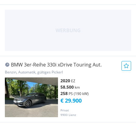
BMW 3er-Reihe 330i xDrive Touring Aut.
Benzin, Automatik, gültiges Pickerl
2020
EZ
58.500
km
258
PS (190 kW)
€ 29.900
Privat
9900 Lienz