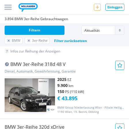
Einloggen
3.894 BMW 3er-Reihe Gebrauchtwagen
Filtern
BMW
3er-Reihe
Filter zurücksetzen
Infos zur Reihung der Anzeigen
BMW 3er-Reihe 318d 48 V
Diesel, Automatik, Gewährleistung, Garantie
2025
EZ
9.900
km
150
PS (110 kW)
€ 43.895
BMW Group Niederlassung Wien - Filiale Heiligenstadt
1190 Wien, 19. Bezirk, Döbling
BMW 3er-Reihe 320d xDrive