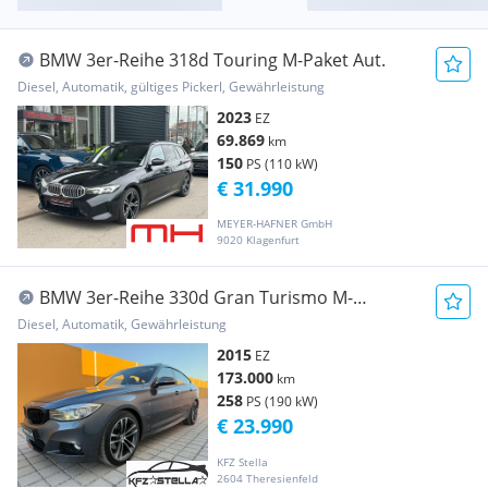
BMW 3er-Reihe 318d Touring M-Paket Aut.
Diesel, Automatik, gültiges Pickerl, Gewährleistung
2023
EZ
69.869
km
150
PS (110 kW)
€ 31.990
MEYER-HAFNER GmbH
9020 Klagenfurt
BMW 3er-Reihe 330d Gran Turismo M-
Sportpaket/Pano/Leder/4xSHZG
Diesel, Automatik, Gewährleistung
2015
EZ
173.000
km
258
PS (190 kW)
€ 23.990
KFZ Stella
2604 Theresienfeld