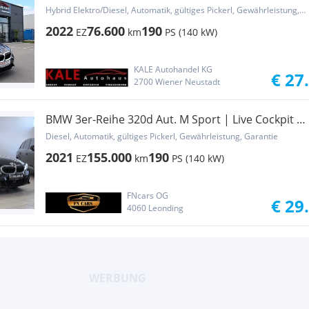
Aut.*1.Besitz*Leder*Anhängerk...
Hybrid Elektro/Diesel, Automatik, gültiges Pickerl, Gewährleistung, Garantie
2022
76.600
190
EZ
km
PS (140 kW)
KALE Autohandel KG
€ 27
2700 Wiener Neustadt
BMW 3er-Reihe 320d Aut. M Sport | Live Cockpit |
DashCam | L...
Diesel, Automatik, gültiges Pickerl, Gewährleistung, Garantie
2021
155.000
190
EZ
km
PS (140 kW)
FNcars OG
€ 29
4060 Leonding