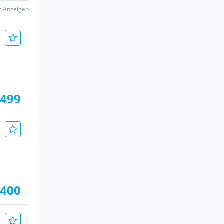
er Anzeigen
.499
.400