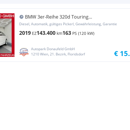
BMW 3er-Reihe 320d Touring
EfficientDynamics/ Head-Up Display...
Diesel, Automatik, gültiges Pickerl, Gewährleistung, Garantie
2019
143.400
163
EZ
km
PS (120 kW)
Autopark Donaufeld GmbH
€ 15
1210 Wien, 21. Bezirk, Floridsdorf