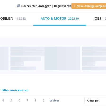
Nachrichten
Einloggen
|
Registrieren
Neue Anzeige aufgeb
OBILIEN
AUTO & MOTOR
JOBS
112.583
205.839
1
Filter zurücksetzen
4
5
6
7
8
9
Weiter