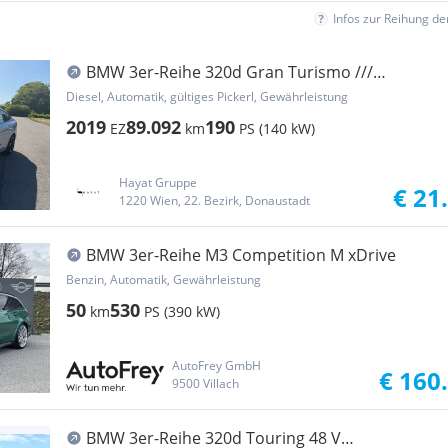
Infos zur Reihung d
BMW 3er-Reihe 320d Gran Turismo ///
FINANZIERUNG MÖGLICH ///
Diesel, Automatik, gültiges Pickerl, Gewährleistung
2019
89.092
190
EZ
km
PS (140 kW)
Hayat Gruppe
€ 21
1220 Wien, 22. Bezirk, Donaustadt
BMW 3er-Reihe M3 Competition M xDrive
Benzin, Automatik, Gewährleistung
50
530
km
PS (390 kW)
AutoFrey GmbH
€ 160
9500 Villach
BMW 3er-Reihe 320d Touring 48 V