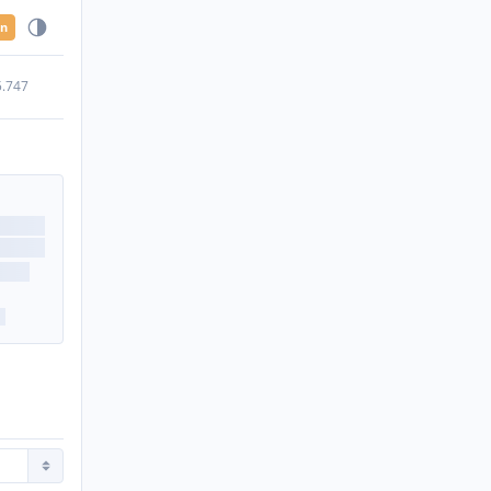
en
5.747