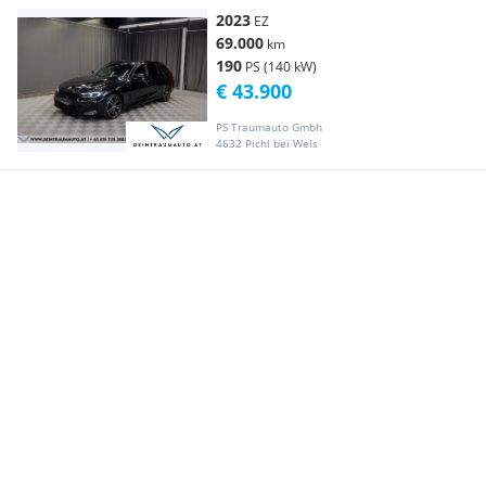
2023
EZ
69.000
km
190
PS (140 kW)
€ 43.900
PS Traumauto Gmbh
4632 Pichl bei Wels