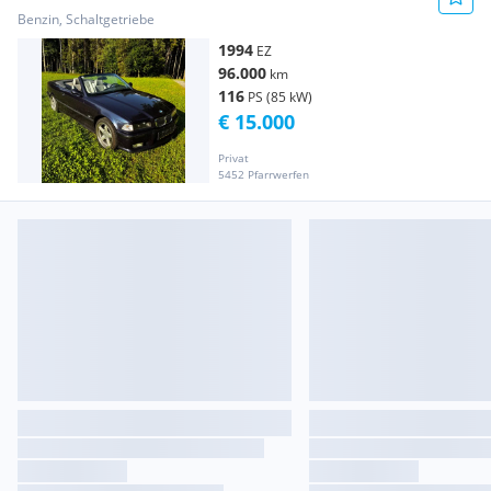
Benzin, Schaltgetriebe
1994
EZ
96.000
km
116
PS (85 kW)
€ 15.000
Privat
5452 Pfarrwerfen