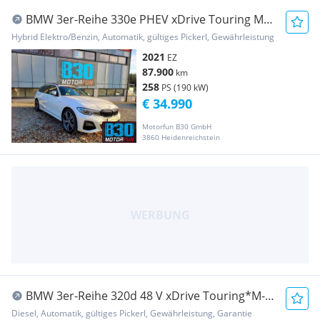
BMW 3er-Reihe 330e PHEV xDrive Touring M
Aut. Systemleistung ...
Hybrid Elektro/Benzin, Automatik, gültiges Pickerl, Gewährleistung
2021
EZ
87.900
km
258
PS (190 kW)
€ 34.990
Motorfun B30 GmbH
3860 Heidenreichstein
BMW 3er-Reihe 320d 48 V xDrive Touring*M-
SPORT*1-BESITZ*H&K*H...
Diesel, Automatik, gültiges Pickerl, Gewährleistung, Garantie