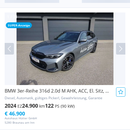
SUPER-Anzeige
BMW 3er-Reihe 316d 2.0d M AHK, ACC, El. Sitz, Keyless, RFK
Diesel, Automatik, gültiges Pickerl, Gewährleistung, Garantie
2024
24.900
122
EZ
km
PS (90 kW)
€ 46.900
Autohaus Hütter GmbH
5280 Braunau am Inn