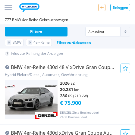
Einloggen
777 BMW 4er-Reihe Gebrauchtwagen
Filtern
BMW
4er-Reihe
Filter zurücksetzen
Infos zur Reihung der Anzeigen
BMW 4er-Reihe 430d 48 V xDrive Gran Coupe
Aut.
Hybrid Elektro/Diesel, Automatik, Gewährleistung
2026
EZ
20.281
km
286
PS (210 kW)
€ 75.900
DENZEL Zitta Bruckneudorf
2460 Bruckneudorf
BMW 4er-Reihe 430d xDrive Gran Coupe Aut.