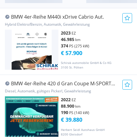
BMW 4er-Reihe M440i xDrive Cabrio Aut.
Hybrid Elektro/Benzin, Automatik, Gewährleistung
2023
EZ
46.985
km
374
PS (275 kW)
€ 57.900
Schirak automobile GmbH & Co KG
3100 St. Pölten
BMW 4er-Reihe 420 d Gran Coupe M-SPORT
4x4 Aut. *VOLL LED & F...
Diesel, Automatik, gültiges Pickerl, Gewährleistung
2022
EZ
88.900
km
190
PS (140 kW)
€ 39.880
Herbert Seidl Autohaus GmbH
8200 Gleisdorf