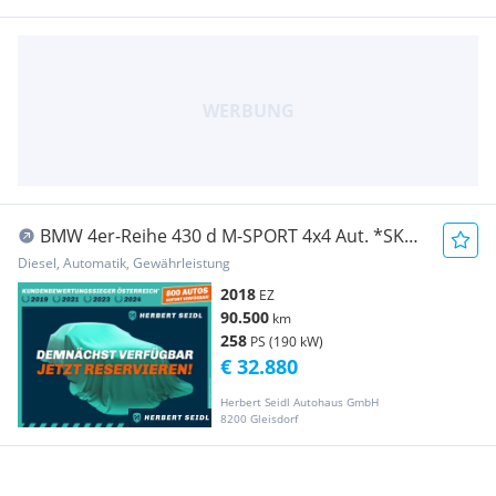
BMW 4er-Reihe 430 d M-SPORT 4x4 Aut. *SKY /
ADAPT. LED / NAVI...
Diesel, Automatik, Gewährleistung
2018
EZ
90.500
km
258
PS (190 kW)
€ 32.880
Herbert Seidl Autohaus GmbH
8200 Gleisdorf