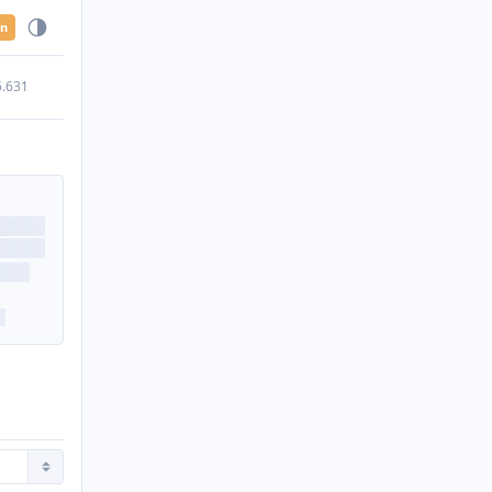
en
5.631