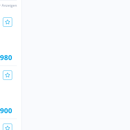
er Anzeigen
.980
.900