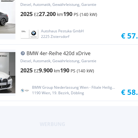
Diesel, Automatik, Gewährleistung, Garantie
2025
27.200
190
EZ
km
PS (140 kW)
Autohaus Pestuka GmbH
€ 57
2225 Zistersdorf
BMW 4er-Reihe 420d xDrive
Diesel, Automatik, Gewährleistung, Garantie
2025
9.900
190
EZ
km
PS (140 kW)
BMW Group Niederlassung Wien - Filiale Heiligenstadt
€ 58
1190 Wien, 19. Bezirk, Döbling