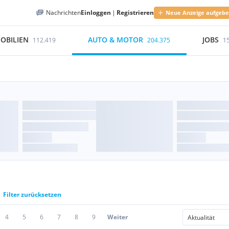
Nachrichten
Einloggen
|
Registrieren
Neue Anzeige aufgeb
OBILIEN
AUTO & MOTOR
JOBS
112.419
204.375
1
Filter zurücksetzen
4
5
6
7
8
9
Weiter