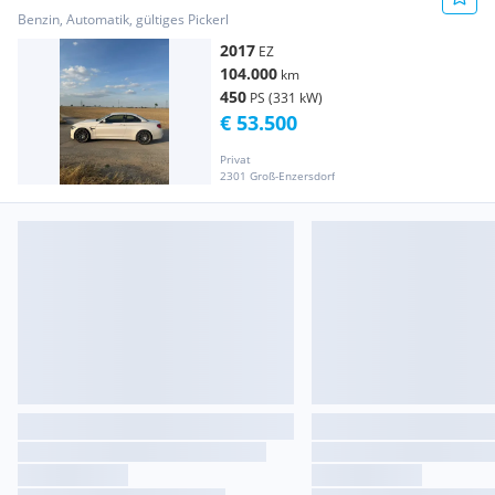
Benzin, Automatik, gültiges Pickerl
2017
EZ
104.000
km
450
PS (331 kW)
€ 53.500
Privat
2301 Groß-Enzersdorf