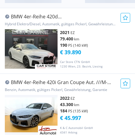
BMW 4er-Reihe 420d
|MSport|Schiebedach|Kamera|LED|Navi|Shadow...
Hybrid Elektro/Diesel, Automatik, gültiges Pickerl, Gewährleistung, Garantie
2021
EZ
79.400
km
190
PS (140 kW)
€ 39.890
Car Store CTN GmbH
1230 Wien, 23. Bezirk, Liesing
BMW 4er-Reihe 420i Gran Coupe Aut. ///M-
Paket
Benzin, Automatik, gültiges Pickerl, Gewährleistung, Garantie
2022
EZ
43.300
km
184
PS (135 kW)
€ 45.997
K & C Automobil GmbH
4341 Arbing