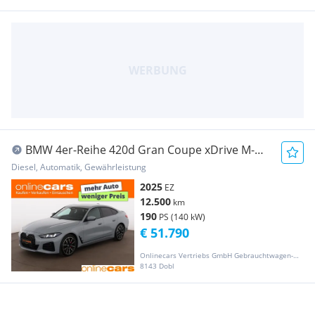
BMW 4er-Reihe 420d Gran Coupe xDrive M-
Sport Aut LED 360-CAM
Diesel, Automatik, Gewährleistung
2025
EZ
12.500
km
190
PS (140 kW)
€ 51.790
Onlinecars Vertriebs GmbH Gebrauchtwagen-Outlet  Werkstätte  Spenglerei  Lackiererei
8143 Dobl