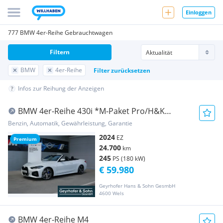
Einloggen
777 BMW 4er-Reihe Gebrauchtwagen
Filtern
BMW
4er-Reihe
Filter zurücksetzen
Infos zur Reihung der Anzeigen
BMW 4er-Reihe 430i *M-Paket Pro/H&K
Sound/Head-Up/ACC/DA-Prof...
Benzin, Automatik, Gewährleistung, Garantie
2024
EZ
Premium
24.700
km
245
PS (180 kW)
€ 59.980
Geyrhofer Hans & Sohn GesmbH
4600 Wels
BMW 4er-Reihe M4