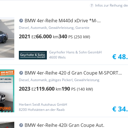
Infos zur Reihung d
BMW 4er-Reihe M440d xDrive *M-
Sport/Laser/DA-Prof./HUD/Memory...
Diesel, Automatik, Gewährleistung, Garantie
2021
66.000
340
EZ
km
PS (250 kW)
Geyrhofer Hans & Sohn GesmbH
€ 48
4600 Wels
BMW 4er-Reihe 420 d Gran Coupe M-SPORT
INNEN Aut. *VOLL LED /...
Diesel, Automatik, gültiges Pickerl, Gewährleistung
2023
119.600
190
EZ
km
PS (140 kW)
Herbert Seidl Autohaus GmbH
€ 34
8200 Hofstätten an der Raab
BMW 4er-Reihe 420i Gran Coupe Aut.