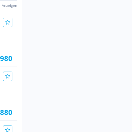
er Anzeigen
.980
.880