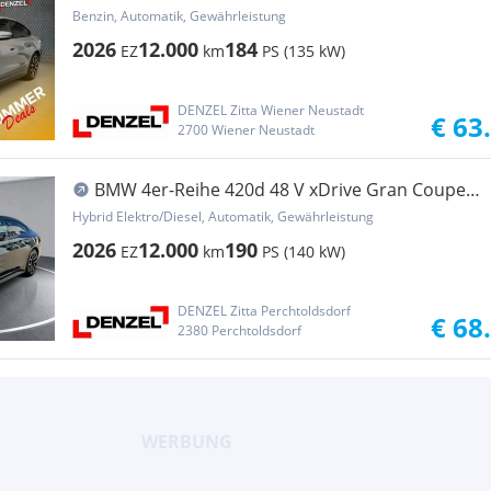
Benzin, Automatik, Gewährleistung
2026
12.000
184
EZ
km
PS (135 kW)
DENZEL Zitta Wiener Neustadt
€ 63
2700 Wiener Neustadt
BMW 4er-Reihe 420d 48 V xDrive Gran Coupe
Aut.
Hybrid Elektro/Diesel, Automatik, Gewährleistung
2026
12.000
190
EZ
km
PS (140 kW)
DENZEL Zitta Perchtoldsdorf
€ 68
2380 Perchtoldsdorf