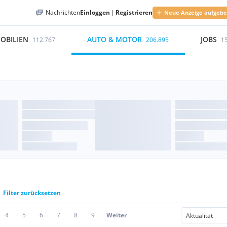
Nachrichten
Einloggen
|
Registrieren
Neue Anzeige aufgeb
OBILIEN
AUTO & MOTOR
JOBS
112.767
206.895
1
Filter zurücksetzen
4
5
6
7
8
9
Weiter