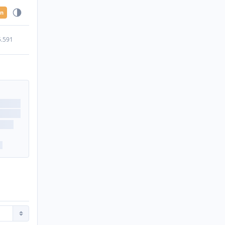
en
5.591