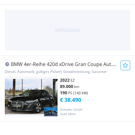
BMW 4er-Reihe 420d xDrive Gran Coupe Aut.
ACC, Laserlicht, St...
Diesel, Automatik, gültiges Pickerl, Gewährleistung, Garantie
2022
EZ
89.000
km
190
PS (140 kW)
€ 38.490
Sinhuber GmbH
3542 Gföhl