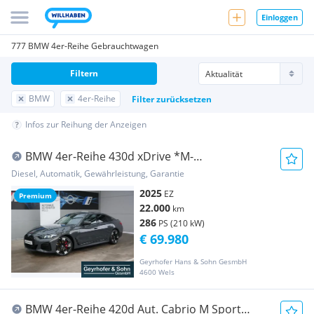
Einloggen
777 BMW 4er-Reihe Gebrauchtwagen
Filtern
BMW
4er-Reihe
Filter zurücksetzen
Infos zur Reihung der Anzeigen
BMW 4er-Reihe 430d xDrive *M-
Paket/AHK/360°/H&K Sound/DA-Prof...
Diesel, Automatik, Gewährleistung, Garantie
2025
EZ
Premium
22.000
km
286
PS (210 kW)
€ 69.980
Geyrhofer Hans & Sohn GesmbH
4600 Wels
BMW 4er-Reihe 420d Aut. Cabrio M Sport