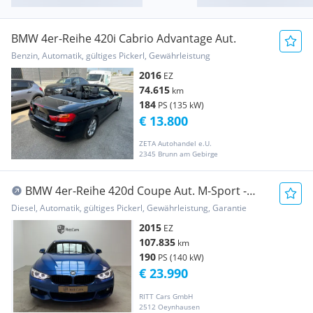
BMW 4er-Reihe 420i Cabrio Advantage Aut.
Benzin, Automatik, gültiges Pickerl, Gewährleistung
2016
EZ
74.615
km
184
PS (135 kW)
€ 13.800
ZETA Autohandel e.U.
2345 Brunn am Gebirge
BMW 4er-Reihe 420d Coupe Aut. M-Sport -
HeadUp - Harman/Kardo...
Diesel, Automatik, gültiges Pickerl, Gewährleistung, Garantie
2015
EZ
107.835
km
190
PS (140 kW)
€ 23.990
RITT Cars GmbH
2512 Oeynhausen