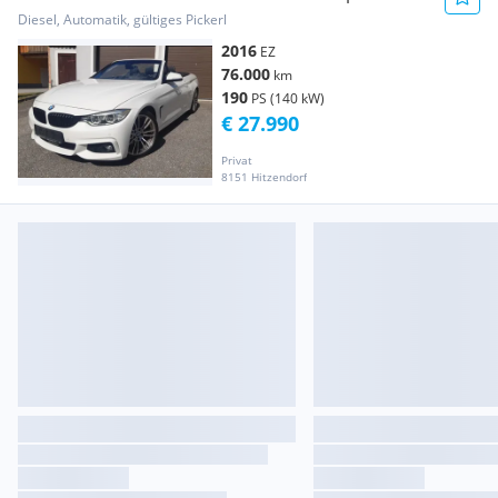
Vollausstattung *Pickerl
Diesel, Automatik, gültiges Pickerl
2016
EZ
76.000
km
190
PS (140 kW)
€ 27.990
Privat
8151 Hitzendorf