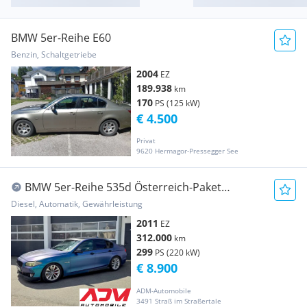
BMW 5er-Reihe E60
Benzin, Schaltgetriebe
2004
EZ
189.938
km
170
PS (125 kW)
€ 4.500
Privat
9620 Hermagor-Pressegger See
BMW 5er-Reihe 535d Österreich-Paket
Aut.***CZ- Anmeldung***Ne...
Diesel, Automatik, Gewährleistung
2011
EZ
312.000
km
299
PS (220 kW)
€ 8.900
ADM-Automobile
3491 Straß im Straßertale