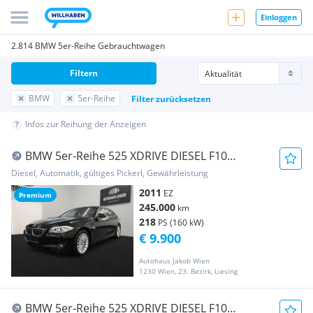
Einloggen
2.814 BMW 5er-Reihe Gebrauchtwagen
Filtern
BMW
5er-Reihe
Filter zurücksetzen
Infos zur Reihung der Anzeigen
BMW 5er-Reihe 525 XDRIVE DIESEL F10
****AUTOMATIK-TEMPOMAT-KA...
Diesel, Automatik, gültiges Pickerl, Gewährleistung
2011
EZ
Premium
245.000
km
218
PS (160 kW)
€ 9.900
Autohaus Jakob Wien
1230 Wien, 23. Bezirk, Liesing
BMW 5er-Reihe 525 XDRIVE DIESEL F10