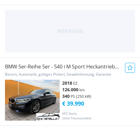
BMW 5er-Reihe 5er - 540 i M Sport Heckantrieb
B58
Benzin, Automatik, gültiges Pickerl, Gewährleistung, Garantie
2018
EZ
126.000
km
340
PS (250 kW)
€ 39.990
KFZ Stella
2604 Theresienfeld