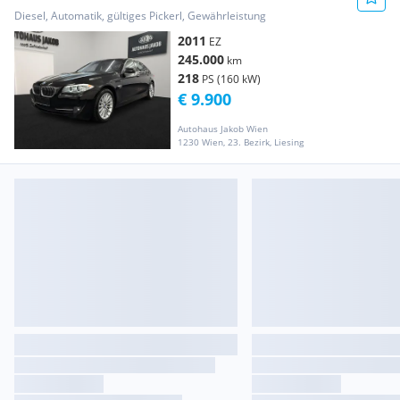
****AUTOMATIK-TEMPOMAT-KA...
Diesel, Automatik, gültiges Pickerl, Gewährleistung
2011
EZ
245.000
km
218
PS (160 kW)
€ 9.900
Autohaus Jakob Wien
1230 Wien, 23. Bezirk, Liesing