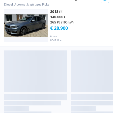
Diesel, Automatik, gültiges Pickerl
2018
EZ
140.000
km
265
PS (195 kW)
€ 28.900
Privat
8047 Graz