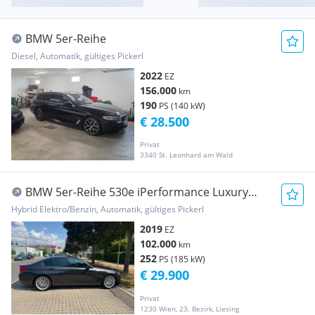
BMW 5er-Reihe
Diesel, Automatik, gültiges Pickerl
2022
EZ
156.000
km
190
PS (140 kW)
€ 28.500
Privat
3340 St. Leonhard am Wald
BMW 5er-Reihe 530e iPerformance Luxury
Line
Hybrid Elektro/Benzin, Automatik, gültiges Pickerl
2019
EZ
102.000
km
252
PS (185 kW)
€ 29.900
Privat
1230 Wien, 23. Bezirk, Liesing