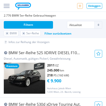
Einloggen
2.776 BMW 5er-Reihe Gebrauchtwagen
Filtern
BMW
5er-Reihe
Filter zurücksetzen
Infos zur Reihung der Anzeigen
BMW 5er-Reihe 525 XDRIVE DIESEL F10
****AUTOMATIK-TEMPOMAT-KA...
Diesel, Automatik, gültiges Pickerl, Gewährleistung
2011
EZ
Premium
245.000
km
218
PS (160 kW)
€ 9.900
Autohaus Jakob Wien
1230 Wien, 23. Bezirk, Liesing
BMW 5er-Reihe 530d xDrive Touring Aut.