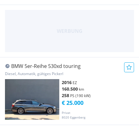
BMW 5er-Reihe 530xd touring
Diesel, Automatik, gültiges Pickerl
2016
EZ
160.500
km
258
PS (190 kW)
€ 25.000
Privat
8020 Eggenberg