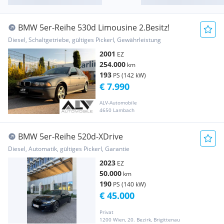
BMW 5er-Reihe 530d Limousine 2.Besitz!
Diesel, Schaltgetriebe, gültiges Pickerl, Gewährleistung
2001
EZ
254.000
km
193
PS (142 kW)
€ 7.990
ALV-Automobile
4650 Lambach
BMW 5er-Reihe 520d-XDrive
Diesel, Automatik, gültiges Pickerl, Garantie
2023
EZ
50.000
km
190
PS (140 kW)
€ 45.000
Privat
1200 Wien, 20. Bezirk, Brigittenau