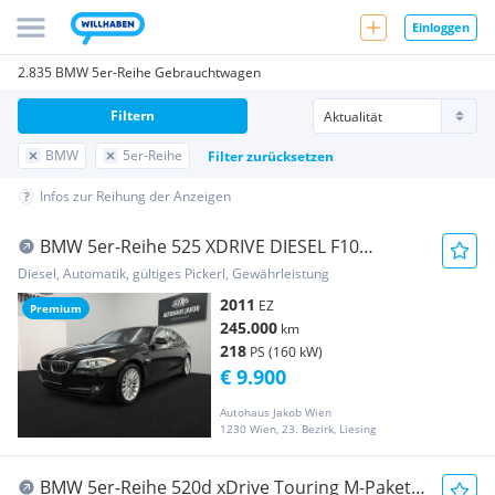
Einloggen
2.835 BMW 5er-Reihe Gebrauchtwagen
Filtern
BMW
5er-Reihe
Filter zurücksetzen
Infos zur Reihung der Anzeigen
BMW 5er-Reihe 525 XDRIVE DIESEL F10
****AUTOMATIK-TEMPOMAT-KA...
Diesel, Automatik, gültiges Pickerl, Gewährleistung
2011
EZ
Premium
245.000
km
218
PS (160 kW)
€ 9.900
Autohaus Jakob Wien
1230 Wien, 23. Bezirk, Liesing
BMW 5er-Reihe 520d xDrive Touring M-Paket