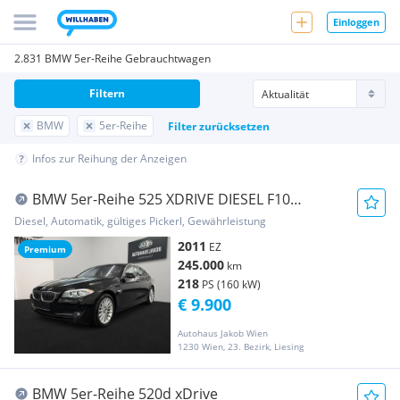
Einloggen
2.831 BMW 5er-Reihe Gebrauchtwagen
Filtern
BMW
5er-Reihe
Filter zurücksetzen
Infos zur Reihung der Anzeigen
BMW 5er-Reihe 525 XDRIVE DIESEL F10
****AUTOMATIK-TEMPOMAT-KA...
Diesel, Automatik, gültiges Pickerl, Gewährleistung
2011
EZ
Premium
245.000
km
218
PS (160 kW)
€ 9.900
Autohaus Jakob Wien
1230 Wien, 23. Bezirk, Liesing
BMW 5er-Reihe 520d xDrive