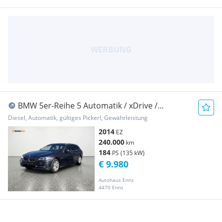
BMW 5er-Reihe 5 Automatik / xDrive /
Klimaautomatik / Sitzhei...
Diesel, Automatik, gültiges Pickerl, Gewährleistung
2014
EZ
240.000
km
184
PS (135 kW)
€ 9.980
Autohaus Enns
4470 Enns