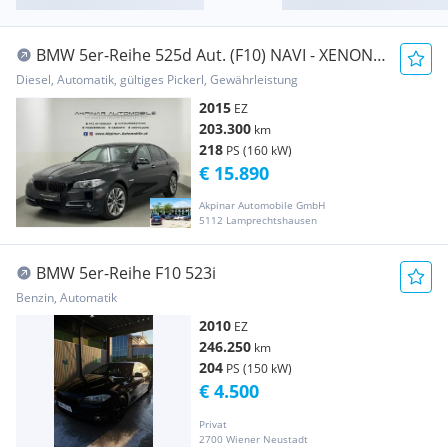
BMW 5er-Reihe 525d Aut. (F10) NAVI - XENON -
SHZ
Diesel, Automatik, gültiges Pickerl, Gewährleistung
2015
EZ
203.300
km
218
PS (160 kW)
€ 15.890
Akpinar Automobile GmbH
5112 Lamprechtshausen
BMW 5er-Reihe F10 523i
Benzin, Automatik
2010
EZ
246.250
km
204
PS (150 kW)
€ 4.500
Privat
2700 Wiener Neustadt