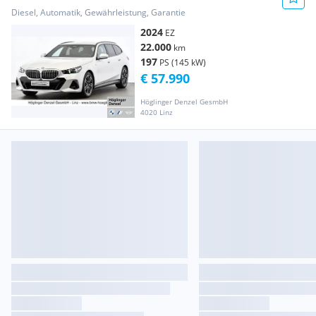
Diesel, Automatik, Gewährleistung, Garantie
2024
EZ
22.000
km
197
PS (145 kW)
€ 57.990
Höglinger Denzel GesmbH
4020 Linz