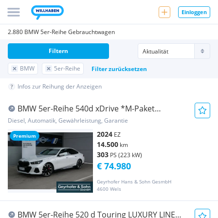
Einloggen
2.880 BMW 5er-Reihe Gebrauchtwagen
Filtern
BMW
5er-Reihe
Filter zurücksetzen
Infos zur Reihung der Anzeigen
BMW 5er-Reihe 540d xDrive *M-Paket
Pro/AHK/B&W Sound/Standhzg...
Diesel, Automatik, Gewährleistung, Garantie
2024
EZ
Premium
14.500
km
303
PS (223 kW)
€ 74.980
Geyrhofer Hans & Sohn GesmbH
4600 Wels
BMW 5er-Reihe 520 d Touring LUXURY LINE