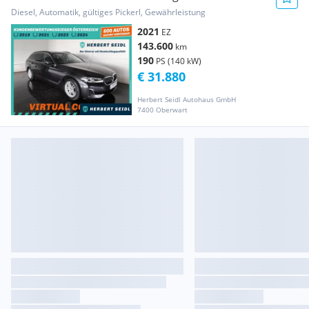
4x4 Aut *VOLL LED / N...
Diesel, Automatik, gültiges Pickerl, Gewährleistung
2021
EZ
143.600
km
190
PS (140 kW)
€ 31.880
Herbert Seidl Autohaus GmbH
7400 Oberwart