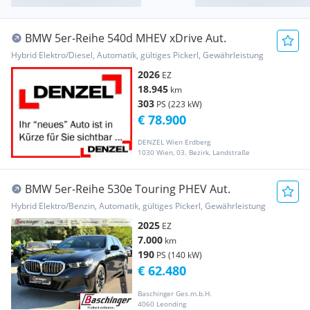
BMW 5er-Reihe 540d MHEV xDrive Aut.
Hybrid Elektro/Diesel, Automatik, gültiges Pickerl, Gewährleistung
2026
EZ
18.945
km
303
PS (223 kW)
€ 78.900
DENZEL Wien Erdberg
1030 Wien, 03. Bezirk, Landstraße
BMW 5er-Reihe 530e Touring PHEV Aut.
Hybrid Elektro/Benzin, Automatik, gültiges Pickerl, Gewährleistung
2025
EZ
7.000
km
190
PS (140 kW)
€ 62.480
Baschinger Ges.m.b.H.
4060 Leonding