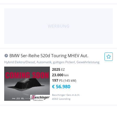
BMW 5er-Reihe 520d Touring MHEV Aut.
Hybrid Elektro/Diesel, Automatik, gültiges Pickerl, Gewährleistung
2025
EZ
23.000
km
197
PS (145 kW)
€ 56.980
Baschinger Ges.m.b.H.
4060 Leonding