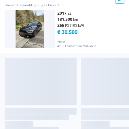
Diesel, Automatik, gültiges Pickerl
2017
EZ
181.500
km
265
PS (195 kW)
€ 30.500
Privat
4132 Lembach im Mühlkreis