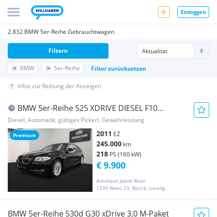
Einloggen
2.832 BMW 5er-Reihe Gebrauchtwagen
Filtern
BMW
5er-Reihe
Filter zurücksetzen
Infos zur Reihung der Anzeigen
BMW 5er-Reihe 525 XDRIVE DIESEL F10
****AUTOMATIK-TEMPOMAT-KA...
Diesel, Automatik, gültiges Pickerl, Gewährleistung
2011
EZ
Premium
245.000
km
218
PS (160 kW)
€ 9.900
Autohaus Jakob Wien
1230 Wien, 23. Bezirk, Liesing
BMW 5er-Reihe 530d G30 xDrive 3,0 M-Paket