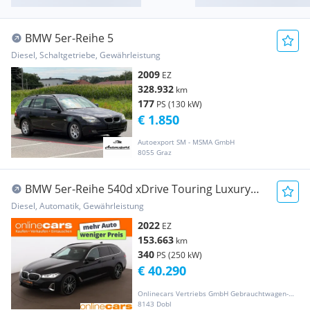
BMW 5er-Reihe 5
Diesel, Schaltgetriebe, Gewährleistung
2009
EZ
328.932
km
177
PS (130 kW)
€ 1.850
Autoexport SM - MSMA GmbH
8055 Graz
BMW 5er-Reihe 540d xDrive Touring Luxury
Line Aut LED SKY AHK
Diesel, Automatik, Gewährleistung
2022
EZ
153.663
km
340
PS (250 kW)
€ 40.290
Onlinecars Vertriebs GmbH Gebrauchtwagen-Outlet  Werkstätte  Spenglerei  Lackiererei
8143 Dobl