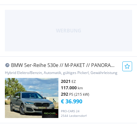
BMW 5er-Reihe 530e // M-PAKET // PANORAMA
// GARANTIE // LASE...
Hybrid Elektro/Benzin, Automatik, gültiges Pickerl, Gewährleistung
2021
EZ
117.000
km
292
PS (215 kW)
€ 36.990
PRO-CARS 24
2544 Leobersdorf