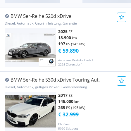
BMW 5er-Reihe 520d xDrive
Diesel, Automatik, Gewährleistung, Garantie
2025
EZ
18.900
km
197
PS (145 kW)
€ 59.890
Autohaus Pestuka GmbH
2225 Zistersdorf
BMW 5er-Reihe 530d xDrive Touring Aut.
Diesel, Automatik, gültiges Pickerl, Gewährleistung
2017
EZ
145.000
km
265
PS (195 kW)
€ 32.999
Ela Cars
5020 Salzburg