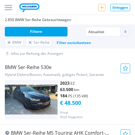
Einloggen
2.850 BMW 5er-Reihe Gebrauchtwagen
Filtern
BMW
5er-Reihe
Filter zurücksetzen
Infos zur Reihung der Anzeigen
BMW 5er-Reihe 530e
Hybrid Elektro/Benzin, Automatik, gültiges Pickerl, Garantie
2023
EZ
63.500
km
184
PS (135 kW)
€ 48.500
Privat
9020 Klagenfurt
BMW 5er-Reihe M5 Touring AHK Comfort-