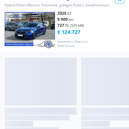
Paket *Marina Bay Blue*L...
Hybrid Elektro/Benzin, Automatik, gültiges Pickerl, Gewährleistung, Garantie
2025
EZ
9.900
km
727
PS (535 kW)
€ 124.727
Automobile Ofner e.U.
9500 Villach