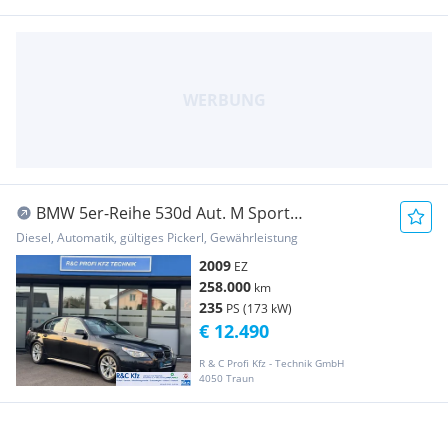
BMW 5er-Reihe 530d Aut. M Sport
Edition/Softclose/Memory
Diesel, Automatik, gültiges Pickerl, Gewährleistung
2009
EZ
258.000
km
235
PS (173 kW)
€ 12.490
R & C Profi Kfz - Technik GmbH
4050 Traun