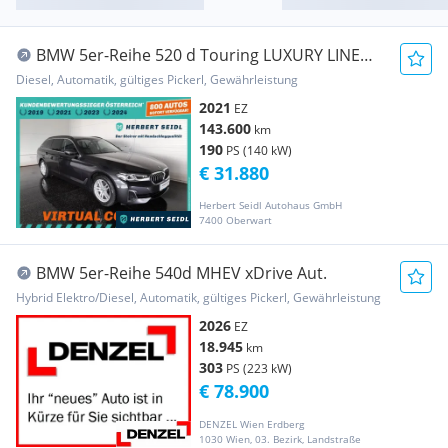
BMW 5er-Reihe 520 d Touring LUXURY LINE
4x4 Aut *VOLL LED / N...
Diesel, Automatik, gültiges Pickerl, Gewährleistung
2021
EZ
143.600
km
190
PS (140 kW)
€ 31.880
Herbert Seidl Autohaus GmbH
7400 Oberwart
BMW 5er-Reihe 540d MHEV xDrive Aut.
Hybrid Elektro/Diesel, Automatik, gültiges Pickerl, Gewährleistung
2026
EZ
18.945
km
303
PS (223 kW)
€ 78.900
DENZEL Wien Erdberg
1030 Wien, 03. Bezirk, Landstraße