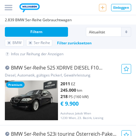
Einloggen
2.839 BMW 5er-Reihe Gebrauchtwagen
Filtern
BMW
5er-Reihe
Filter zurücksetzen
Infos zur Reihung der Anzeigen
BMW 5er-Reihe 525 XDRIVE DIESEL F10
****AUTOMATIK-TEMPOMAT-KA...
Diesel, Automatik, gültiges Pickerl, Gewährleistung
2011
EZ
Premium
245.000
km
218
PS (160 kW)
€ 9.900
Autohaus Jakob Wien
1230 Wien, 23. Bezirk, Liesing
BMW 5er-Reihe 523i touring Österreich-Paket