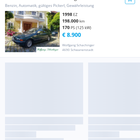
Aut.
Benzin, Automatik, gültiges Pickerl, Gewährleistung
1998
EZ
198.000
km
170
PS (125 kW)
€ 8.900
Wolfgang Schachinger
4690 Schwanenstadt