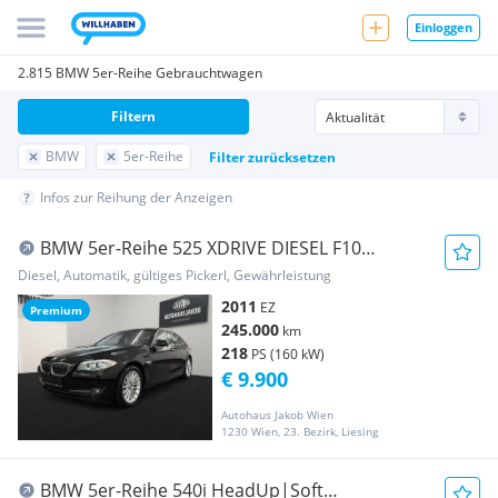
Einloggen
2.815 BMW 5er-Reihe Gebrauchtwagen
Filtern
BMW
5er-Reihe
Filter zurücksetzen
Infos zur Reihung der Anzeigen
BMW 5er-Reihe 525 XDRIVE DIESEL F10
****AUTOMATIK-TEMPOMAT-KA...
Diesel, Automatik, gültiges Pickerl, Gewährleistung
2011
EZ
Premium
245.000
km
218
PS (160 kW)
€ 9.900
Autohaus Jakob Wien
1230 Wien, 23. Bezirk, Liesing
BMW 5er-Reihe 540i HeadUp|Soft