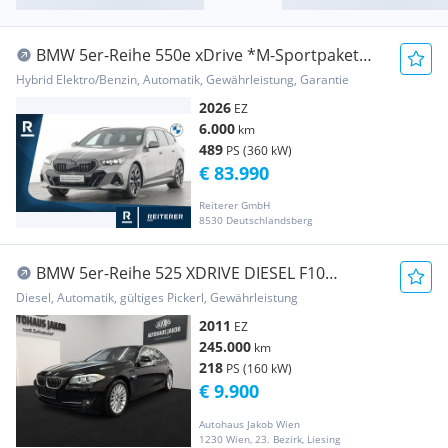
BMW 5er-Reihe 550e xDrive *M-Sportpaket
Pro *Panoramadach *AHK
Hybrid Elektro/Benzin, Automatik, Gewährleistung, Garantie
2026
EZ
6.000
km
489
PS (360 kW)
€ 83.990
Reiterer GmbH
8530 Deutschlandsberg
BMW 5er-Reihe 525 XDRIVE DIESEL F10
****AUTOMATIK-TEMPOMAT-KA...
Diesel, Automatik, gültiges Pickerl, Gewährleistung
2011
EZ
245.000
km
218
PS (160 kW)
€ 9.900
Autohaus Jakob Wien
1230 Wien, 23. Bezirk, Liesing