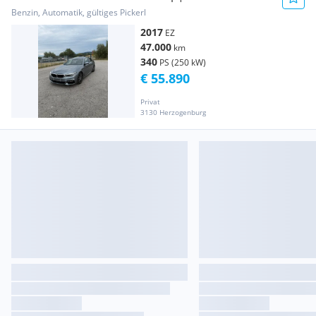
Close|Schiebedach
Benzin, Automatik, gültiges Pickerl
2017
EZ
47.000
km
340
PS (250 kW)
€ 55.890
Privat
3130 Herzogenburg