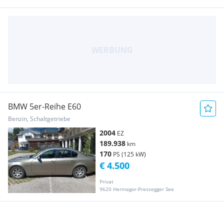
BMW 5er-Reihe E60
Benzin, Schaltgetriebe
2004
EZ
189.938
km
170
PS (125 kW)
€ 4.500
Privat
9620 Hermagor-Pressegger See