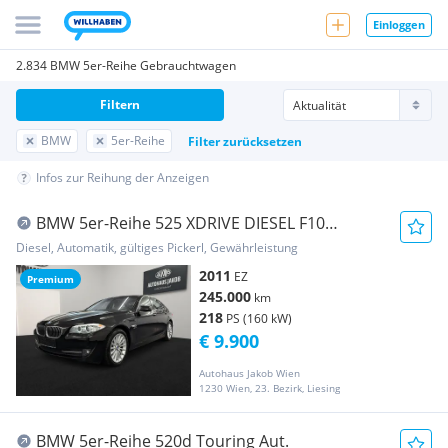
Einloggen
2.834 BMW 5er-Reihe Gebrauchtwagen
Filtern
BMW
5er-Reihe
Filter zurücksetzen
Infos zur Reihung der Anzeigen
BMW 5er-Reihe 525 XDRIVE DIESEL F10
****AUTOMATIK-TEMPOMAT-KA...
Diesel, Automatik, gültiges Pickerl, Gewährleistung
2011
EZ
Premium
245.000
km
218
PS (160 kW)
€ 9.900
Autohaus Jakob Wien
1230 Wien, 23. Bezirk, Liesing
BMW 5er-Reihe 520d Touring Aut.