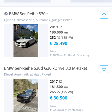
BMW 5er-Reihe 530e
Hybrid Elektro/Benzin, Automatik, gültiges Pickerl
2019
EZ
190.000
km
252
PS (185 kW)
€ 25.490
Privat
1110 Wien, 11. Bezirk, Simmering
BMW 5er-Reihe 530d G30 xDrive 3,0 M-Paket
Diesel, Automatik, gültiges Pickerl
2017
EZ
181.500
km
265
PS (195 kW)
€ 30.500
Privat
4132 Lembach im Mühlkreis