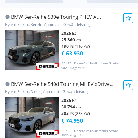
BMW 5er-Reihe 530e Touring PHEV Aut.
Hybrid Elektro/Benzin, Automatik, Gewährleistung
2025
EZ
25.360
km
190
PS (140 kW)
€ 63.930
DENZEL Klagenfurt Feldkirchner Straße
9020 Klagenfurt
BMW 5er-Reihe 540d Touring MHEV xDrive
Aut.
Hybrid Elektro/Diesel, Automatik, Gewährleistung
2025
EZ
30.794
km
303
PS (223 kW)
€ 74.950
DENZEL Klagenfurt Feldkirchner Straße
9020 Klagenfurt