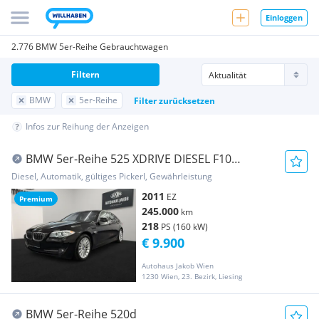
Einloggen
2.776 BMW 5er-Reihe Gebrauchtwagen
Filtern
BMW
5er-Reihe
Filter zurücksetzen
Infos zur Reihung der Anzeigen
BMW 5er-Reihe 525 XDRIVE DIESEL F10
****AUTOMATIK-TEMPOMAT-KA...
Diesel, Automatik, gültiges Pickerl, Gewährleistung
2011
EZ
Premium
245.000
km
218
PS (160 kW)
€ 9.900
Autohaus Jakob Wien
1230 Wien, 23. Bezirk, Liesing
BMW 5er-Reihe 520d