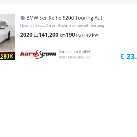
BMW 5er-Reihe 520d Touring Aut.
Hybrid Elektro/Diesel, Automatik, Gewährleistung
2020
141.200
190
EZ
km
PS (140 kW)
Karosseum GmbH
€ 23
4693 Desselbrunn