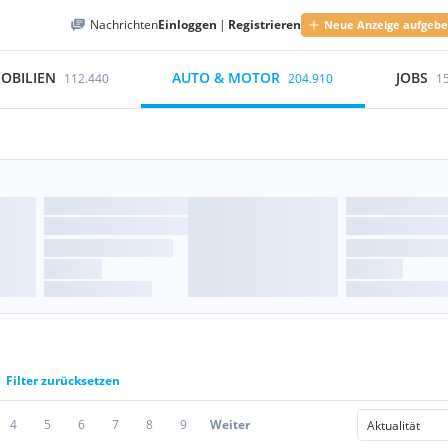
Nachrichten
Einloggen
|
Registrieren
Neue Anzeige aufgeb
OBILIEN
AUTO & MOTOR
JOBS
112.440
204.910
1
Filter zurücksetzen
4
5
6
7
8
9
Weiter