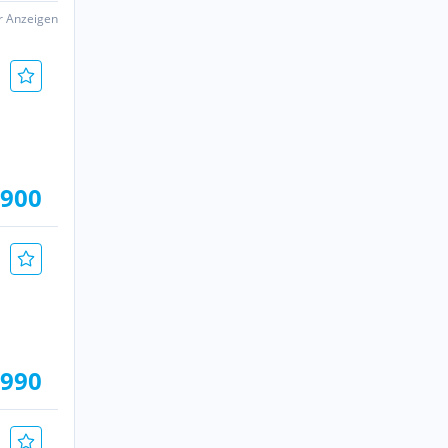
er Anzeigen
.900
.990