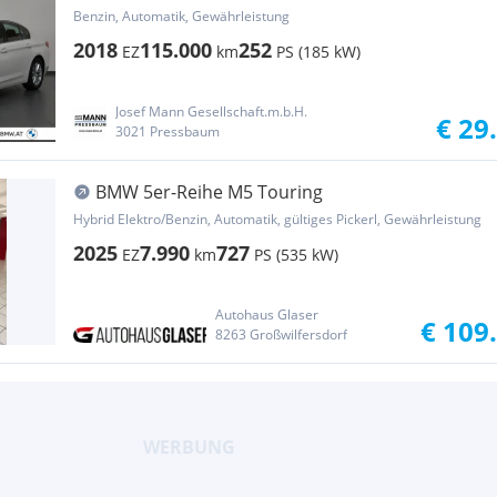
PLUS
Benzin, Automatik, Gewährleistung
2018
115.000
252
EZ
km
PS (185 kW)
Josef Mann Gesellschaft.m.b.H.
€ 29
3021 Pressbaum
BMW 5er-Reihe M5 Touring
Hybrid Elektro/Benzin, Automatik, gültiges Pickerl, Gewährleistung
2025
7.990
727
EZ
km
PS (535 kW)
Autohaus Glaser
€ 109
8263 Großwilfersdorf