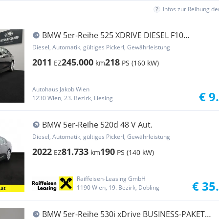
Infos zur Reihung d
BMW 5er-Reihe 525 XDRIVE DIESEL F10
****AUTOMATIK-TEMPOMAT-KA...
Diesel, Automatik, gültiges Pickerl, Gewährleistung
2011
245.000
218
EZ
km
PS (160 kW)
Autohaus Jakob Wien
€ 9
1230 Wien, 23. Bezirk, Liesing
BMW 5er-Reihe 520d 48 V Aut.
Diesel, Automatik, gültiges Pickerl, Gewährleistung
2022
81.733
190
EZ
km
PS (140 kW)
Raiffeisen-Leasing GmbH
€ 35
1190 Wien, 19. Bezirk, Döbling
BMW 5er-Reihe 530i xDrive BUSINESS-PAKET