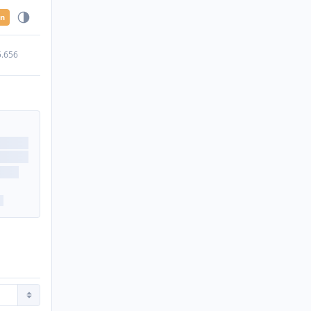
en
5.656