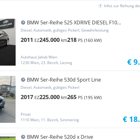
Infos zur Reihung d
BMW 5er-Reihe 525 XDRIVE DIESEL F10
****AUTOMATIK-TEMPOMAT-KA...
Diesel, Automatik, gültiges Pickerl, Gewährleistung
2011
245.000
218
EZ
km
PS (160 kW)
Autohaus Jakob Wien
€ 9
1230 Wien, 23. Bezirk, Liesing
BMW 5er-Reihe 530d Sport Line
Diesel, Automatik, gültiges Pickerl
2017
225.000
265
EZ
km
PS (195 kW)
Privat
€ 18
1110 Wien, 11. Bezirk, Simmering
BMW 5er-Reihe 520d x Drive