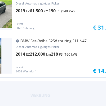
Diesel, Automatik, gültiges Pickerl
2019
61.500
190
EZ
km
PS (140 kW)
Privat
€ 31
5020 Salzburg
BMW 5er-Reihe 525d touring F11 N47
Diesel, Automatik, gültiges Pickerl
2014
212.000
218
EZ
km
PS (160 kW)
Privat
€ 14
8402 Werndorf