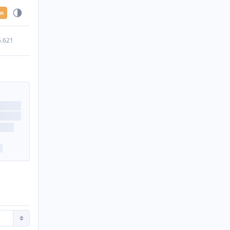
en
5.621