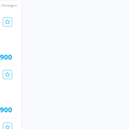
er Anzeigen
.900
.900