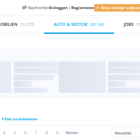
Nachrichten
Einloggen
|
Registrieren
Neue Anzeige aufgeb
OBILIEN
AUTO & MOTOR
JOBS
112.775
207.145
1
Filter zurücksetzen
4
5
6
7
8
9
Weiter