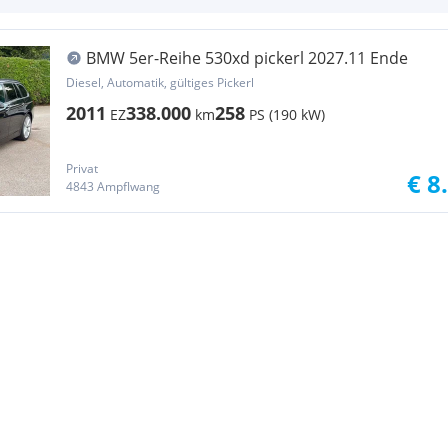
BMW 5er-Reihe 530xd pickerl 2027.11 Ende
Diesel, Automatik, gültiges Pickerl
2011
338.000
258
EZ
km
PS (190 kW)
Privat
€ 8
4843 Ampflwang